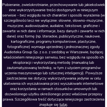
Literatura anglojęzyczna
Pobieranie, zwielokrotnianie, przechowywanie lub jakiekolwiek
inne wykorzystywanie treści dostępnych w niniejszym
Literatura faktu
serwisie - bez względu na ich charakter i sposób wyrażenia (w
szczególności lecz nie wyłącznie: słowne, słowno-muzyczne,
Literatura obyczajowa
muzyczne, audiowizualne, audialne, tekstowe, graficzne i
Literatura piękna obca
zawarte w nich dane i informacje, bazy danych i zawarte w nich
dane) oraz formę (np. literackie, publicystyczne, naukowe,
Literatura piękna polska
kartograficzne, programy komputerowe, plastyczne,
Nagrania relaksacyjne
fotograficzne) wymaga uprzedniej i jednoznacznej zgody
Audioteka Group Sp. z o.o. z siedzibą w Warszawie, będącej
Nauka języków
właścicielem niniejszego serwisu, bez względu na sposób ich
Nauki humanistyczne
eksploracji i wykorzystaną metodę (manualną lub
zautomatyzowaną technikę, w tym z użyciem programów
Podcasty i audycje
uczenia maszynowego lub sztucznej inteligencji). Powyższe
Polityka
zastrzeżenie nie dotyczy wykorzystywania jedynie w celu
ułatwienia ich wyszukiwania przez wyszukiwarki internetowe
Prasa
oraz korzystania w ramach stosunków umownych lub
Religia
dozwolonego użytku określonego przez właściwe przepisy
prawa. Szczegółowa treść dotycząca niniejszego zastrzeżenia
Romans
znajduje się
tutaj
.