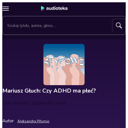
Mariusz Głuch: Czy ADHD ma płeć?
Czas trwania
1 godzina 50 minut
Autor
Aleksandra Plfumio