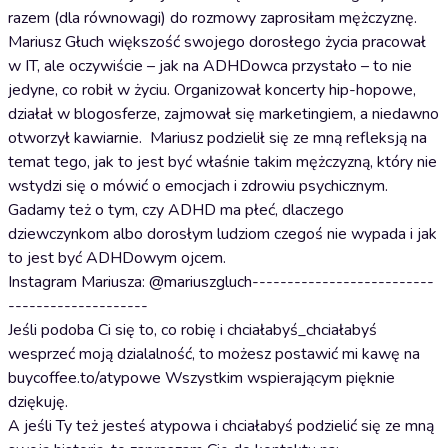
razem (dla równowagi) do rozmowy zaprosiłam mężczyznę.
Mariusz Głuch większość swojego dorosłego życia pracował
w IT, ale oczywiście – jak na ADHDowca przystało – to nie
jedyne, co robił w życiu. Organizował koncerty hip-hopowe,
działał w blogosferze, zajmował się marketingiem, a niedawno
otworzył kawiarnie. Mariusz podzielił się ze mną refleksją na
temat tego, jak to jest być właśnie takim mężczyzną, który nie
wstydzi się o mówić o emocjach i zdrowiu psychicznym.
Gadamy też o tym, czy ADHD ma płeć, dlaczego
dziewczynkom albo dorosłym ludziom czegoś nie wypada i jak
to jest być ADHDowym ojcem.
Instagram Mariusza: @mariuszgluch--------------------------
--------------------
Jeśli podoba Ci się to, co robię i chciałabyś_chciałabyś
wesprzeć moją dzialalność, to możesz postawić mi kawę na
buycoffee.to/atypowe Wszystkim wspierającym pięknie
dziękuję.
A jeśli Ty też jesteś atypowa i chciałabyś podzielić się ze mną