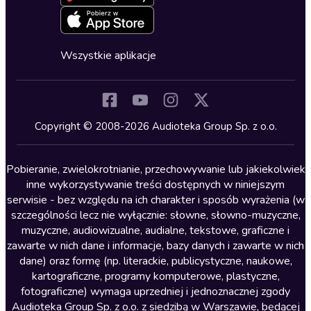
Deklaracja dostępności
Erotyczne
Zapowiedzi
Fantastyka
Cykle audiobooków
Horror
Wszystkie aplikacje
Inne języki
Komedia
Kryminały
Copyright © 2008-2026 Audioteka Group Sp. z o.o.
Lektury szkolne
Literatura anglojęzyczna
Pobieranie, zwielokrotnianie, przechowywanie lub jakiekolwiek
inne wykorzystywanie treści dostępnych w niniejszym
Literatura faktu
serwisie - bez względu na ich charakter i sposób wyrażenia (w
szczególności lecz nie wyłącznie: słowne, słowno-muzyczne,
Literatura obyczajowa
muzyczne, audiowizualne, audialne, tekstowe, graficzne i
Literatura piękna obca
zawarte w nich dane i informacje, bazy danych i zawarte w nich
dane) oraz formę (np. literackie, publicystyczne, naukowe,
Literatura piękna polska
kartograficzne, programy komputerowe, plastyczne,
Nagrania relaksacyjne
fotograficzne) wymaga uprzedniej i jednoznacznej zgody
Audioteka Group Sp. z o.o. z siedzibą w Warszawie, będącej