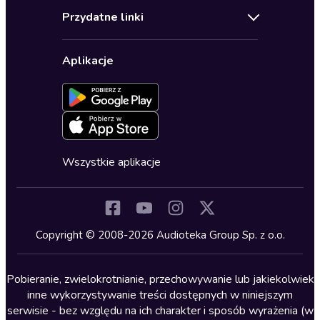
Audioteka Klub
Regulamin
Biografie
Przydatne linki
Karnety
Polityka prywatności
Biznes, marketing, ekonomia
Wybierz wersję językową
Karty upominkowe
Ustawienia prywatności
Dla dzieci
Aplikacje
Dołącz do newslettera
Aktywuj kartę
Formularz zgłaszania nielegalnych treści
Dla młodzieży
Blog
Oferta dla firm i bibliotek
Deklaracja dostępności
Erotyczne
Zapowiedzi
Fantastyka
Cykle audiobooków
Horror
Wszystkie aplikacje
Inne języki
Komedia
Kryminały
Copyright © 2008-2026 Audioteka Group Sp. z o.o.
Lektury szkolne
Literatura anglojęzyczna
Pobieranie, zwielokrotnianie, przechowywanie lub jakiekolwiek
inne wykorzystywanie treści dostępnych w niniejszym
Literatura faktu
serwisie - bez względu na ich charakter i sposób wyrażenia (w