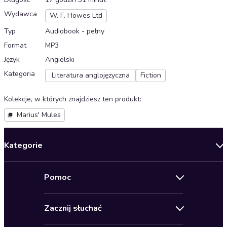
Wydawca
W. F. Howes Ltd
Typ
Audiobook - pełny
Format
MP3
Język
Angielski
Kategoria
Literatura anglojęzyczna
Fiction
Kolekcje, w których znajdziesz ten produkt
:
Marius' Mules
Kategorie
Nowości
Pomoc
Oferty specjalne
Kontakt
Bestsellery
Zacznij słuchać
Pomoc
Audioseriale