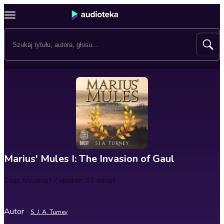
Marius' Mules I: The Invasion of Gaul
Czas trwania
17 godzin 31 minut
Autor
S. J. A. Turney