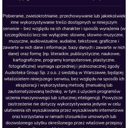
Lektury szkolne
Literatura anglojęzyczna
Pobieranie, zwielokrotnianie, przechowywanie lub jakiekolwiek
inne wykorzystywanie treści dostępnych w niniejszym
Literatura faktu
serwisie - bez względu na ich charakter i sposób wyrażenia (w
szczególności lecz nie wyłącznie: słowne, słowno-muzyczne,
Literatura obyczajowa
muzyczne, audiowizualne, audialne, tekstowe, graficzne i
Literatura piękna obca
zawarte w nich dane i informacje, bazy danych i zawarte w nich
dane) oraz formę (np. literackie, publicystyczne, naukowe,
Literatura piękna polska
kartograficzne, programy komputerowe, plastyczne,
Nagrania relaksacyjne
fotograficzne) wymaga uprzedniej i jednoznacznej zgody
Audioteka Group Sp. z o.o. z siedzibą w Warszawie, będącej
Nauka języków
właścicielem niniejszego serwisu, bez względu na sposób ich
Nauki humanistyczne
eksploracji i wykorzystaną metodę (manualną lub
zautomatyzowaną technikę, w tym z użyciem programów
Podcasty i audycje
uczenia maszynowego lub sztucznej inteligencji). Powyższe
Polityka
zastrzeżenie nie dotyczy wykorzystywania jedynie w celu
ułatwienia ich wyszukiwania przez wyszukiwarki internetowe
Prasa
oraz korzystania w ramach stosunków umownych lub
Religia
dozwolonego użytku określonego przez właściwe przepisy