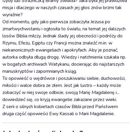
Izydy lub Strażniczką Bramy Światła? Jaka była jej prawdziwa
misja i dlaczego w naszych czasach jej głos znów brzmi tak
wyraźnie?
Od momentu, gdy jako pierwsza zobaczyła Jezusa po
zmartwychwstaniu i ogłosiła to światu, na temat jej dalszych
losów Biblia milczy. Jednak ślady jej obecności i podróży do
Rzymu, Efezu, Egiptu czy Francji można znaleźć m.in. w
niekanonicznych ewangeliach i apokryfach. Aby je poznać,
autorka odbyła długą drogę. Wiedzy i natchnienia szukała np.
w bogatych archiwach Watykanu, docierając do najstarszych
manuskryptów i zapomnianych ksiąg.
To opowieść o wędrówce i poszukiwaniu siebie, duchowości,
miłości i walce dobra ze złem. Jest jak lustro – każdy może
zobaczyć w niej swoje odbicie, swoją Marię Magdalenę i...
dowiedzieć się, co kryją ewangelie zakazane przez wieki.
Z serii o silnych kobietach czasów Biblii przed Państwem
druga część opowieści Ewy Kassali o Marii Magdalenie.