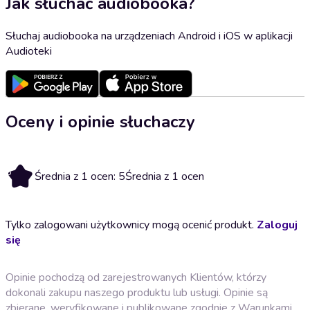
Jak słuchać audiobooka?
Słuchaj audiobooka na urządzeniach Android i iOS w aplikacji
Audioteki
Oceny i opinie słuchaczy
5
Średnia z 1 ocen: 5
Średnia z 1 ocen
Tylko zalogowani użytkownicy mogą ocenić produkt.
Zaloguj
się
Opinie pochodzą od zarejestrowanych Klientów, którzy
dokonali zakupu naszego produktu lub usługi. Opinie są
zbierane, weryfikowane i publikowane zgodnie z
Warunkami