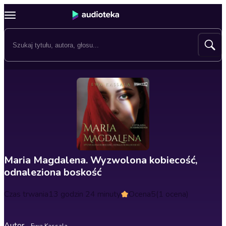
Maria Magdalena. Wyzwolona kobiecość,
odnaleziona boskość
Czas trwania
13 godzin 24 minuty
Ocena
5
(1 ocena)
Autor