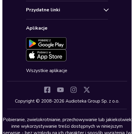
Audioteka Klub
Regulamin
Biografie
Przydatne linki
Karnety
Polityka prywatności
Biznes, marketing, ekonomia
Wybierz wersję językową
Karty upominkowe
Ustawienia prywatności
Dla dzieci
Aplikacje
Dołącz do newslettera
Aktywuj kartę
Formularz zgłaszania nielegalnych treści
Dla młodzieży
Blog
Oferta dla firm i bibliotek
Deklaracja dostępności
Erotyczne
Zapowiedzi
Fantastyka
Cykle audiobooków
Horror
Wszystkie aplikacje
Inne języki
Komedia
Kryminały
Copyright © 2008-2026 Audioteka Group Sp. z o.o.
Lektury szkolne
Literatura anglojęzyczna
Pobieranie, zwielokrotnianie, przechowywanie lub jakiekolwiek
inne wykorzystywanie treści dostępnych w niniejszym
Literatura faktu
serwisie - bez względu na ich charakter i sposób wyrażenia (w