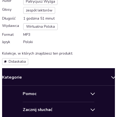
Autor
Patrycjusz Wyżga
Głosy
zespół lektorów
Długość
1 godzina 51 minut
Wydawca
Wirtualna Polska
Format
MP3
Język
Polski
Kolekcje, w których znajdziesz ten produkt
:
Didaskalia
Kategorie
Nowości
Pomoc
Oferty specjalne
Kontakt
Bestsellery
Zacznij słuchać
Pomoc
Audioseriale