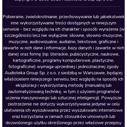
Lektury szkolne
Literatura anglojęzyczna
Pobieranie, zwielokrotnianie, przechowywanie lub jakiekolwiek
inne wykorzystywanie treści dostępnych w niniejszym
Literatura faktu
serwisie - bez względu na ich charakter i sposób wyrażenia (w
szczególności lecz nie wyłącznie: słowne, słowno-muzyczne,
Literatura obyczajowa
muzyczne, audiowizualne, audialne, tekstowe, graficzne i
Literatura piękna obca
zawarte w nich dane i informacje, bazy danych i zawarte w nich
dane) oraz formę (np. literackie, publicystyczne, naukowe,
Literatura piękna polska
kartograficzne, programy komputerowe, plastyczne,
Nagrania relaksacyjne
fotograficzne) wymaga uprzedniej i jednoznacznej zgody
Audioteka Group Sp. z o.o. z siedzibą w Warszawie, będącej
Nauka języków
właścicielem niniejszego serwisu, bez względu na sposób ich
Nauki humanistyczne
eksploracji i wykorzystaną metodę (manualną lub
zautomatyzowaną technikę, w tym z użyciem programów
Podcasty i audycje
uczenia maszynowego lub sztucznej inteligencji). Powyższe
Polityka
zastrzeżenie nie dotyczy wykorzystywania jedynie w celu
ułatwienia ich wyszukiwania przez wyszukiwarki internetowe
Prasa
oraz korzystania w ramach stosunków umownych lub
Religia
dozwolonego użytku określonego przez właściwe przepisy