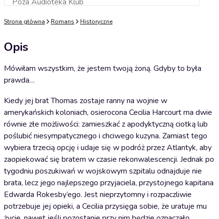
Poza Audioteka Klub
Dodaj do koszyka
Strona główna
Romans
Historyczne
Opis
Mówiłam wszystkim, że jestem twoją żoną. Gdyby to była
prawda…
Kiedy jej brat Thomas zostaje ranny na wojnie w
amerykańskich koloniach, osierocona Cecilia Harcourt ma dwie
równie złe możliwości: zamieszkać z apodyktyczną ciotką lub
poślubić niesympatycznego i chciwego kuzyna. Zamiast tego
wybiera trzecią opcję i udaje się w podróż przez Atlantyk, aby
zaopiekować się bratem w czasie rekonwalescencji. Jednak po
tygodniu poszukiwań w wojskowym szpitalu odnajduje nie
brata, lecz jego najlepszego przyjaciela, przystojnego kapitana
Edwarda Rokesby’ego. Jest nieprzytomny i rozpaczliwie
potrzebuje jej opieki, a Cecilia przysięga sobie, że ​​uratuje mu
życie, nawet jeśli pozostanie przy nim będzie oznaczało…