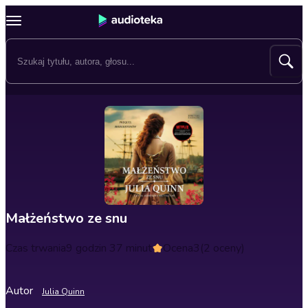
Małżeństwo ze snu
Czas trwania
9 godzin 37 minut
Ocena
3
(2 oceny)
Autor
Julia Quinn