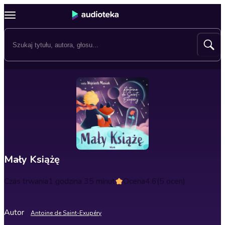
Mały Książę
Czas trwania
1 godzina 35 minut
Ocena
4.6
(5 ocen)
Autor
Antoine de Saint-Exupéry