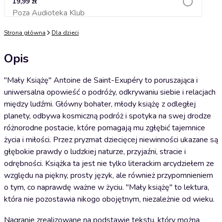
19,99 zł
Poza Audioteka Klub
Dodaj do koszyka
Strona główna
Dla dzieci
Opis
"Mały Książę" Antoine de Saint-Exupéry to poruszająca i
uniwersalna opowieść o podróży, odkrywaniu siebie i relacjach
między ludźmi. Główny bohater, młody książę z odległej
planety, odbywa kosmiczną podróż i spotyka na swej drodze
różnorodne postacie, które pomagają mu zgłębić tajemnice
życia i miłości. Przez pryzmat dziecięcej niewinności ukazane są
głębokie prawdy o ludzkiej naturze, przyjaźni, stracie i
odrębności. Książka ta jest nie tylko literackim arcydziełem ze
względu na piękny, prosty język, ale również przypomnieniem
o tym, co naprawdę ważne w życiu. "Mały książę" to lektura,
która nie pozostawia nikogo obojętnym, niezależnie od wieku.
Nagranie zrealizowane na podstawie tekstu, który można