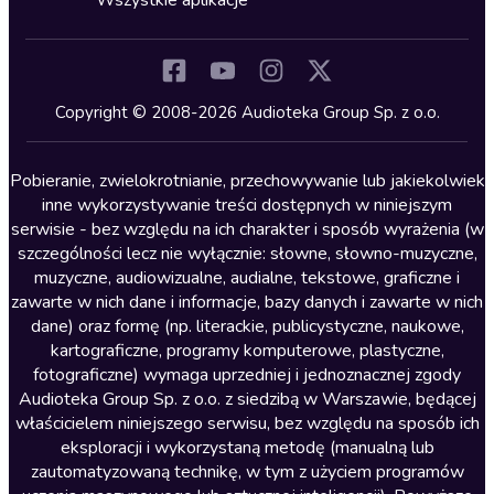
Wszystkie aplikacje
Inne języki
Komedia
Kryminały
Copyright © 2008-2026 Audioteka Group Sp. z o.o.
Lektury szkolne
Literatura anglojęzyczna
Pobieranie, zwielokrotnianie, przechowywanie lub jakiekolwiek
inne wykorzystywanie treści dostępnych w niniejszym
Literatura faktu
serwisie - bez względu na ich charakter i sposób wyrażenia (w
szczególności lecz nie wyłącznie: słowne, słowno-muzyczne,
Literatura obyczajowa
muzyczne, audiowizualne, audialne, tekstowe, graficzne i
Literatura piękna obca
zawarte w nich dane i informacje, bazy danych i zawarte w nich
dane) oraz formę (np. literackie, publicystyczne, naukowe,
Literatura piękna polska
kartograficzne, programy komputerowe, plastyczne,
Nagrania relaksacyjne
fotograficzne) wymaga uprzedniej i jednoznacznej zgody
Audioteka Group Sp. z o.o. z siedzibą w Warszawie, będącej
Nauka języków
właścicielem niniejszego serwisu, bez względu na sposób ich
Nauki humanistyczne
eksploracji i wykorzystaną metodę (manualną lub
zautomatyzowaną technikę, w tym z użyciem programów
Podcasty i audycje