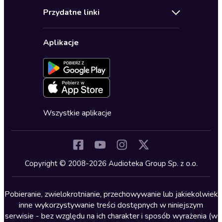
Audioteka Klub
Regulamin
Biografie
Przydatne linki
Karnety
Polityka prywatności
Biznes, marketing, ekonomia
Wybierz wersję językową
Karty upominkowe
Ustawienia prywatności
Dla dzieci
Aplikacje
Dołącz do newslettera
Aktywuj kartę
Formularz zgłaszania nielegalnych treści
Dla młodzieży
Blog
Oferta dla firm i bibliotek
Deklaracja dostępności
Erotyczne
Zapowiedzi
Fantastyka
Cykle audiobooków
Horror
Wszystkie aplikacje
Inne języki
Komedia
Kryminały
Copyright © 2008-2026 Audioteka Group Sp. z o.o.
Lektury szkolne
Literatura anglojęzyczna
Pobieranie, zwielokrotnianie, przechowywanie lub jakiekolwiek
inne wykorzystywanie treści dostępnych w niniejszym
Literatura faktu
serwisie - bez względu na ich charakter i sposób wyrażenia (w