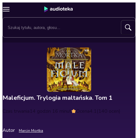
Maleficjum. Trylogia maltańska. Tom 1
Czas trwania
14 godzin 16 minut
Ocena
4.1
(140 ocen)
Autor
Marcin Mortka