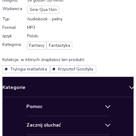
Długość
14 godzin 16 minut
Wydawca
Sine Qua Non
Typ
Audiobook - pełny
Format
MP3
Język
Polski
Kategoria
Fantasy
Fantastyka
Kolekcje, w których znajdziesz ten produkt
:
Trylogia maltańska
Krzysztof Gosztyła
Kategorie
Nowości
Pomoc
Oferty specjalne
Kontakt
Bestsellery
Zacznij słuchać
Pomoc
Audioseriale