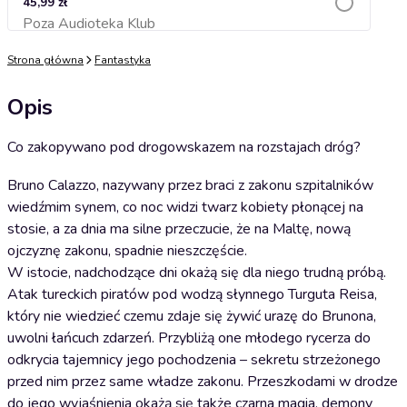
45,99 zł
Poza Audioteka Klub
Dodaj do koszyka
Strona główna
Fantastyka
Opis
Co zakopywano pod drogowskazem na rozstajach dróg?
Bruno Calazzo, nazywany przez braci z zakonu szpitalników
wiedźmim synem, co noc widzi twarz kobiety płonącej na
stosie, a za dnia ma silne przeczucie, że na Maltę, nową
ojczyznę zakonu, spadnie nieszczęście.
W istocie, nadchodzące dni okażą się dla niego trudną próbą.
Atak tureckich piratów pod wodzą słynnego Turguta Reisa,
który nie wiedzieć czemu zdaje się żywić urazę do Brunona,
uwolni łańcuch zdarzeń. Przybliżą one młodego rycerza do
odkrycia tajemnicy jego pochodzenia – sekretu strzeżonego
przed nim przez same władze zakonu. Przeszkodami w drodze
do jego wyjaśnienia okażą się także czarna magia, demony