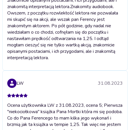
znakomicie opisanymi postaciami, i ich przygodami, ale i
znakomitą interpretacją lektora.
Znakomity audiobook.
Owszem, z początku rozwlekłość lektora nie pozwalała
mi skupić się na akcji, ale wszak pan Ferency jest
znakomitym aktorem. Po pół godzinie, gdy nadal nie
wiedziałam o co chodzi, cofnęłam się do początku i
nastawiłam prędkość odtwarzania na 1,25. I odtąd
mogłam cieszyć się nie tylko wartką akcją, znakomicie
opisanymi postaciami, i ich przygodami, ale i znakomitą
interpretacją lektora.
LW
31.08.2023
Ocena użytkownika LW z 31.08.2023, ocena 5; Pierwsza
"niekociołkowa" książka Pana Mortki która mi się podoba.
Co do Pana Ferencego to mam kilka jego wykonań i
brzmią jak ta książka w tempie 1,25. Tak więc nie jestem