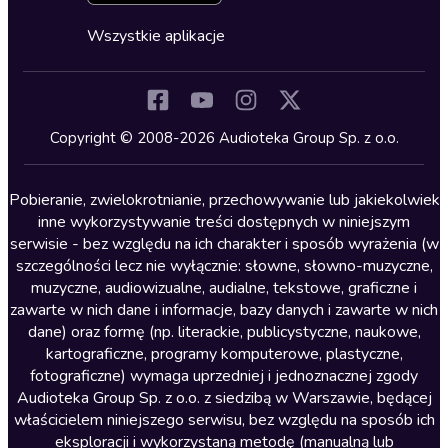
Cykle audiobooków
Horror
Wszystkie aplikacje
Inne języki
Komedia
Kryminały
Copyright © 2008-2026 Audioteka Group Sp. z o.o.
Lektury szkolne
Literatura anglojęzyczna
Pobieranie, zwielokrotnianie, przechowywanie lub jakiekolwiek
inne wykorzystywanie treści dostępnych w niniejszym
Literatura faktu
serwisie - bez względu na ich charakter i sposób wyrażenia (w
szczególności lecz nie wyłącznie: słowne, słowno-muzyczne,
Literatura obyczajowa
muzyczne, audiowizualne, audialne, tekstowe, graficzne i
Literatura piękna obca
zawarte w nich dane i informacje, bazy danych i zawarte w nich
dane) oraz formę (np. literackie, publicystyczne, naukowe,
Literatura piękna polska
kartograficzne, programy komputerowe, plastyczne,
Nagrania relaksacyjne
fotograficzne) wymaga uprzedniej i jednoznacznej zgody
Audioteka Group Sp. z o.o. z siedzibą w Warszawie, będącej
Nauka języków
właścicielem niniejszego serwisu, bez względu na sposób ich
Nauki humanistyczne
eksploracji i wykorzystaną metodę (manualną lub