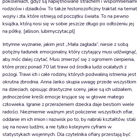
pokoleniach, gdyż są napiętnowane strachem i wspomnieniami
rodziców i dziadków. To także historiozoficzny traktat na temat
wojny i zła, które istnieją od początku świata. To na pewno
książka, którą nosi się w sobie jeszcze długo po odłożeniu jej
na półkę. [allison, lubimyczytac.pl]
Intymne wyznanie, jakim jest „Mała zagłada”, niesie z sobą
potężny ładunek emocjonalny, który czytający musi udźwignąć,
aby móc dalej czytać. Musi zmierzyć się z ogromem cierpienia,
które przez ponad 70 lat trawi od środka ludzi ocalałych z
pożogi. Trawi ich i całe rodziny, których podwaliną istnienia jest
okrutna zbrodnia. Anna Janko skupia uwagę przede wszystkim
na dzieciach, opisując drastyczne sceny, jakie są ich udziałem,
jednocześnie kreśli emocje kryjące się w głowie małego
człowieka. Igranie z przerażeniem dziecka daje bestiom wiele
radości. Niezmiernie ważnym jest policzenie wszystkich ofiar,
oddanie im ich imion i nazwisk po to, by nabrali kształtów, stali
się na nowo ludźmi, a nie tylko kolejnymi cyframi w
statystykach wojennych. Dla czytelnika ofiary przestają być