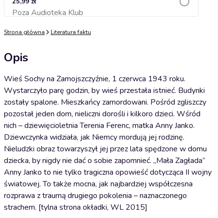
25,99 zł
Poza Audioteka Klub
Dodaj do koszyka
Strona główna
Literatura faktu
Opis
Wieś Sochy na Zamojszczyźnie, 1 czerwca 1943 roku.
Wystarczyło parę godzin, by wieś przestała istnieć. Budynki
zostały spalone. Mieszkańcy zamordowani. Pośród zgliszczy
pozostał jeden dom, nieliczni dorośli i kilkoro dzieci. Wśród
nich – dziewięcioletnia Terenia Ferenc, matka Anny Janko.
Dziewczynka widziała, jak Niemcy mordują jej rodzinę.
Nieludzki obraz towarzyszył jej przez lata spędzone w domu
dziecka, by nigdy nie dać o sobie zapomnieć. „Mała Zagłada”
Anny Janko to nie tylko tragiczna opowieść dotycząca II wojny
światowej. To także mocna, jak najbardziej współczesna
rozprawa z traumą drugiego pokolenia – naznaczonego
strachem. [tylna strona okładki, WL 2015]