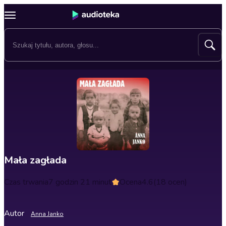
Mała zagłada
Czas trwania
7 godzin 21 minut
Ocena
4.6
(18 ocen)
Autor
Anna Janko