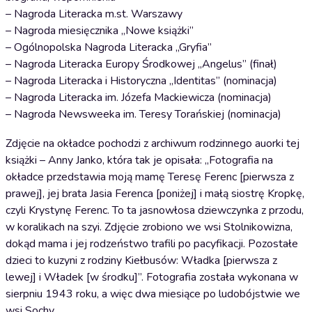
– Nagroda Literacka m.st. Warszawy
– Nagroda miesięcznika „Nowe książki”
– Ogólnopolska Nagroda Literacka „Gryfia”
– Nagroda Literacka Europy Środkowej „Angelus” (finał)
– Nagroda Literacka i Historyczna „Identitas” (nominacja)
– Nagroda Literacka im. Józefa Mackiewicza (nominacja)
– Nagroda Newsweeka im. Teresy Torańskiej (nominacja)
Zdjęcie na okładce pochodzi z archiwum rodzinnego auorki tej
książki – Anny Janko, która tak je opisała: „Fotografia na
okładce przedstawia moją mamę Teresę Ferenc [pierwsza z
prawej], jej brata Jasia Ferenca [poniżej] i małą siostrę Kropkę,
czyli Krystynę Ferenc. To ta jasnowłosa dziewczynka z przodu,
w koralikach na szyi. Zdjęcie zrobiono we wsi Stolnikowizna,
dokąd mama i jej rodzeństwo trafili po pacyfikacji. Pozostałe
dzieci to kuzyni z rodziny Kiełbusów: Władka [pierwsza z
lewej] i Władek [w środku]”. Fotografia została wykonana w
sierpniu 1943 roku, a więc dwa miesiące po ludobójstwie we
wsi Sochy.