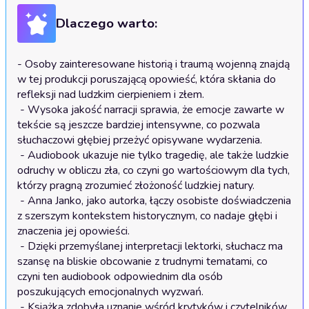
Dlaczego warto:
- Osoby zainteresowane historią i traumą wojenną znajdą 
w tej produkcji poruszającą opowieść, która skłania do 
refleksji nad ludzkim cierpieniem i złem.

 - Wysoka jakość narracji sprawia, że emocje zawarte w 
tekście są jeszcze bardziej intensywne, co pozwala 
słuchaczowi głębiej przeżyć opisywane wydarzenia.

 - Audiobook ukazuje nie tylko tragedię, ale także ludzkie 
odruchy w obliczu zła, co czyni go wartościowym dla tych, 
którzy pragną zrozumieć złożoność ludzkiej natury.

 - Anna Janko, jako autorka, łączy osobiste doświadczenia 
z szerszym kontekstem historycznym, co nadaje głębi i 
znaczenia jej opowieści.

 - Dzięki przemyślanej interpretacji lektorki, słuchacz ma 
szansę na bliskie obcowanie z trudnymi tematami, co 
czyni ten audiobook odpowiednim dla osób 
poszukujących emocjonalnych wyzwań.

 - Książka zdobyła uznanie wśród krytyków i czytelników, 