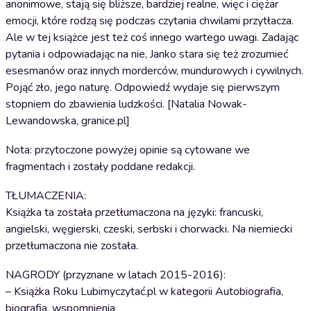
anonimowe, stają się bliższe, bardziej realne, więc i ciężar
emocji, które rodzą się podczas czytania chwilami przytłacza.
Ale w tej książce jest też coś innego wartego uwagi. Zadając
pytania i odpowiadając na nie, Janko stara się też zrozumieć
esesmanów oraz innych morderców, mundurowych i cywilnych.
Pojąć zło, jego naturę. Odpowiedź wydaje się pierwszym
stopniem do zbawienia ludzkości. [Natalia Nowak-
Lewandowska, granice.pl]
Nota: przytoczone powyżej opinie są cytowane we
fragmentach i zostały poddane redakcji.
TŁUMACZENIA:
Książka ta została przetłumaczona na języki: francuski,
angielski, węgierski, czeski, serbski i chorwacki. Na niemiecki
przetłumaczona nie została.
NAGRODY (przyznane w latach 2015-2016):
– Książka Roku Lubimyczytać.pl w kategorii Autobiografia,
biografia, wspomnienia