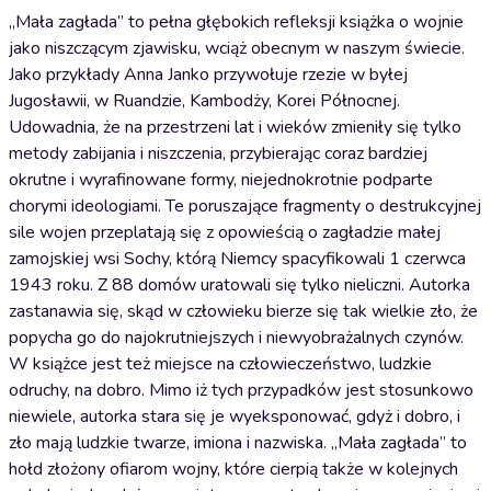
„Mała zagłada” to pełna głębokich refleksji książka o wojnie
jako niszczącym zjawisku, wciąż obecnym w naszym świecie.
Jako przykłady Anna Janko przywołuje rzezie w byłej
Jugosławii, w Ruandzie, Kambodży, Korei Północnej.
Udowadnia, że na przestrzeni lat i wieków zmieniły się tylko
metody zabijania i niszczenia, przybierając coraz bardziej
okrutne i wyrafinowane formy, niejednokrotnie podparte
chorymi ideologiami. Te poruszające fragmenty o destrukcyjnej
sile wojen przeplatają się z opowieścią o zagładzie małej
zamojskiej wsi Sochy, którą Niemcy spacyfikowali 1 czerwca
1943 roku. Z 88 domów uratowali się tylko nieliczni. Autorka
zastanawia się, skąd w człowieku bierze się tak wielkie zło, że
popycha go do najokrutniejszych i niewyobrażalnych czynów.
W książce jest też miejsce na człowieczeństwo, ludzkie
odruchy, na dobro. Mimo iż tych przypadków jest stosunkowo
niewiele, autorka stara się je wyeksponować, gdyż i dobro, i
zło mają ludzkie twarze, imiona i nazwiska. „Mała zagłada” to
hołd złożony ofiarom wojny, które cierpią także w kolejnych