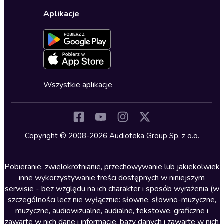
Wybierz wersję językową
Karty upominkowe
Ustawienia prywatności
Dla dzieci
Aplikacje
Dołącz do newslettera
Aktywuj kartę
Formularz zgłaszania nielegalnych treści
Dla młodzieży
Blog
Oferta dla firm i bibliotek
Deklaracja dostępności
Erotyczne
Zapowiedzi
Fantastyka
Cykle audiobooków
Horror
Wszystkie aplikacje
Inne języki
Komedia
Kryminały
Copyright © 2008-2026 Audioteka Group Sp. z o.o.
Lektury szkolne
Literatura anglojęzyczna
Pobieranie, zwielokrotnianie, przechowywanie lub jakiekolwiek
inne wykorzystywanie treści dostępnych w niniejszym
Literatura faktu
serwisie - bez względu na ich charakter i sposób wyrażenia (w
szczególności lecz nie wyłącznie: słowne, słowno-muzyczne,
Literatura obyczajowa
muzyczne, audiowizualne, audialne, tekstowe, graficzne i
Literatura piękna obca
zawarte w nich dane i informacje, bazy danych i zawarte w nich