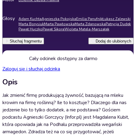
Dziennik Gazeta Prawna
Głosy
Adam Kuchta
Agnieszka Pokojska
Emilia Panufnik
Łukasz Zalewski
Marta Borysiuk
Marta Pawłowska
Marta Zdanowska
Patrycja Dudek
Paweł Huczko
Paweł Sikora
Wioleta Matela-Marszałek
Słuchaj fragmentu
Dodaj do ulubionych
Cały odcinek dostępny za darmo
Zaloguj się i słuchaj odcinka
Opis
Jak zmienić firmę produkującą żywność, bazującą na mleku
krowim na firmę roślinną? Ile to kosztuje? Dlaczego dla nas
jedzenie bio to tylko dodatek, a nie podstawa? Gościem
podcastu Agnieszki Gorczycy (Infor.pl) jest Magdalena Kubit,
która opowiada jak na Podhalu przeprowadziła wegański
armagedon. Zdradza też na co się przygotować, jeżeli