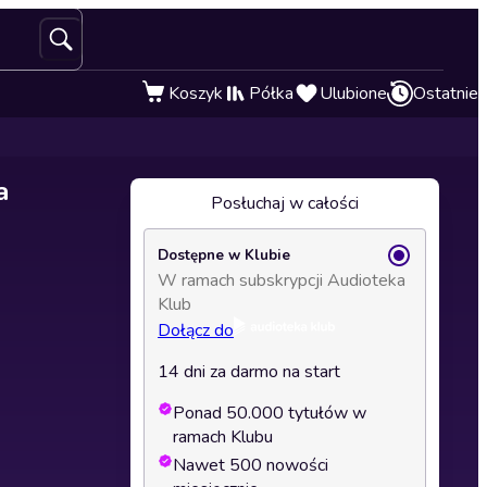
Koszyk
Półka
Ulubione
Ostatnie
a
Posłuchaj w całości
Dostępne w Klubie
W ramach subskrypcji Audioteka
Klub
Dołącz do
14 dni za darmo na start
Ponad 50.000 tytułów w
ramach Klubu
Nawet 500 nowości