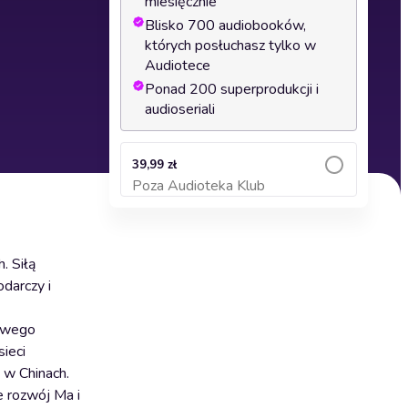
miesięcznie
Blisko 700 audiobooków,
których posłuchasz tylko w
Audiotece
Ponad 200 superprodukcji i
audioseriali
39,99 zł
Poza Audioteka Klub
Dodaj do koszyka
. Siłą
odarczy i
mowego
ieci
 w Chinach.
e rozwój Ma i