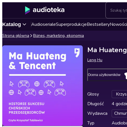
Audioseriale
Superprodukcje
Bestsellery
Nowości
Katalog
Strona główna
Biznes, marketing, ekonomia
Ma Huateng 
Leng Hu
Ocena użytkowników
Głosy
Krzys
Długość
4 godzi
Wydawca
Chmur
Typ
Audiobo