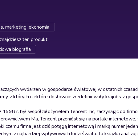
es, marketing, ekonomia
znajdziesz ten produkt
:
ciowa biografia
naczących wydarzeń w gospodarce światowej w ostatnich czasach
firmy, z których niektóre dosłownie zredefiniowały krajobraz gosp
 1998 r. był współzałożycielem Tencent Inc, zaczynając od fir
ierownictwem Ma, Tencent przeniósł się na portale internetowe, s
ki czemu firma jest dziś potęgą internetową i marką numer jeden
nym z najbardziej wpływowych ludzi świata. Ta książka analizuj