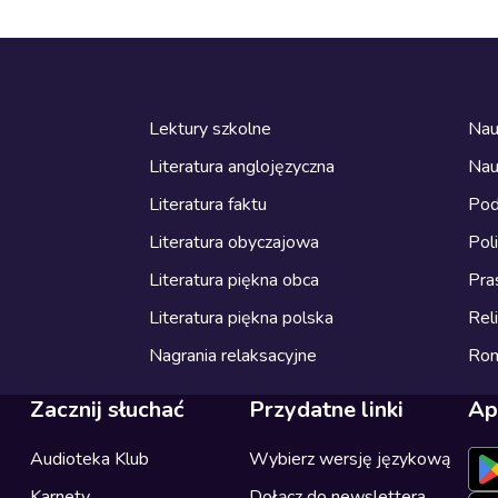
Lektury szkolne
Nau
Literatura anglojęzyczna
Nau
Literatura faktu
Pod
Literatura obyczajowa
Pol
Literatura piękna obca
Pra
Literatura piękna polska
Reli
Nagrania relaksacyjne
Ro
Zacznij słuchać
Przydatne linki
Ap
Audioteka Klub
Wybierz wersję językową
Karnety
Dołącz do newslettera