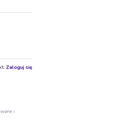
kt.
Zaloguj się
owane i