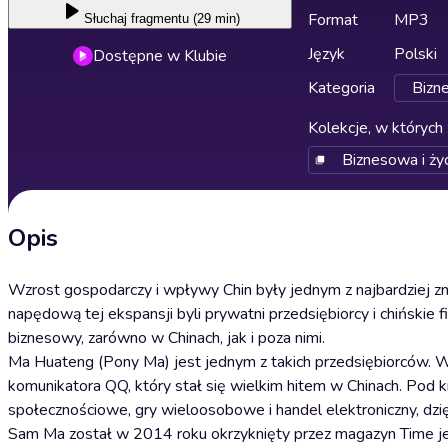
Format
MP3
Słuchaj
fragmentu (29 min)
Język
Polski
Dostępne w Klubie
Kategoria
Bizn
Kolekcje, w których 
Biznesowa i ży
Opis
Wzrost gospodarczy i wpływy Chin były jednym z najbardziej z
napędową tej ekspansji byli prywatni przedsiębiorcy i chińskie 
biznesowy, zarówno w Chinach, jak i poza nimi.
Ma Huateng (Pony Ma) jest jednym z takich przedsiębiorców. W
komunikatora QQ, który stał się wielkim hitem w Chinach. Pod k
społecznościowe, gry wieloosobowe i handel elektroniczny, dzię
Sam Ma został w 2014 roku okrzyknięty przez magazyn Time jed