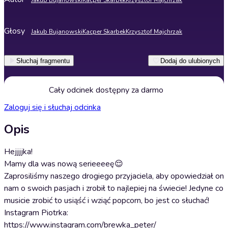
Jakub Bujanowski
Kacper Skarbek
Krzysztof Majchrzak
Głosy
Jakub Bujanowski
Kacper Skarbek
Krzysztof Majchrzak
Słuchaj fragmentu
Dodaj do ulubionych
Cały odcinek dostępny za darmo
Zaloguj się i słuchaj odcinka
Opis
Hejjjjka!
Mamy dla was nową serieeeeę😌
Zaprosiliśmy naszego drogiego przyjaciela, aby opowiedział on
nam o swoich pasjach i zrobił to najlepiej na świecie! Jedyne co
musicie zrobić to usiąść i wziąć popcorn, bo jest co słuchać!
Instagram Piotrka:
https://www.instagram.com/brewka_peter/