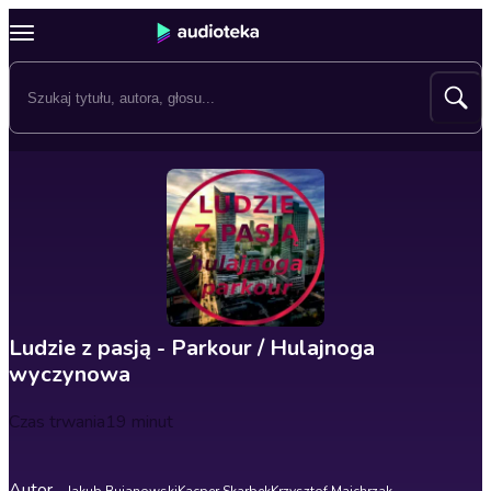
Ludzie z pasją - Parkour / Hulajnoga
wyczynowa
Czas trwania
19 minut
Autor