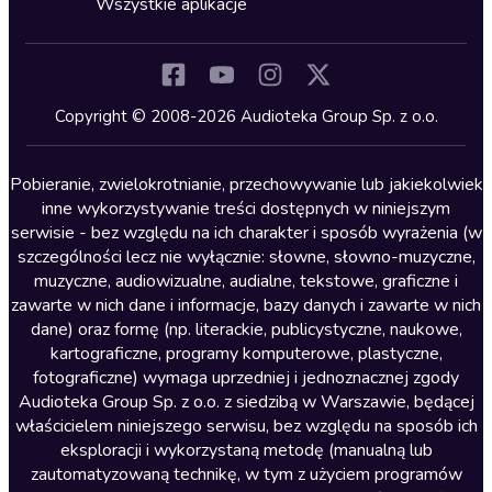
Wszystkie aplikacje
Inne języki
Komedia
Kryminały
Copyright © 2008-2026 Audioteka Group Sp. z o.o.
Lektury szkolne
Literatura anglojęzyczna
Pobieranie, zwielokrotnianie, przechowywanie lub jakiekolwiek
inne wykorzystywanie treści dostępnych w niniejszym
Literatura faktu
serwisie - bez względu na ich charakter i sposób wyrażenia (w
szczególności lecz nie wyłącznie: słowne, słowno-muzyczne,
Literatura obyczajowa
muzyczne, audiowizualne, audialne, tekstowe, graficzne i
Literatura piękna obca
zawarte w nich dane i informacje, bazy danych i zawarte w nich
dane) oraz formę (np. literackie, publicystyczne, naukowe,
Literatura piękna polska
kartograficzne, programy komputerowe, plastyczne,
Nagrania relaksacyjne
fotograficzne) wymaga uprzedniej i jednoznacznej zgody
Audioteka Group Sp. z o.o. z siedzibą w Warszawie, będącej
Nauka języków
właścicielem niniejszego serwisu, bez względu na sposób ich
Nauki humanistyczne
eksploracji i wykorzystaną metodę (manualną lub
zautomatyzowaną technikę, w tym z użyciem programów
Podcasty i audycje