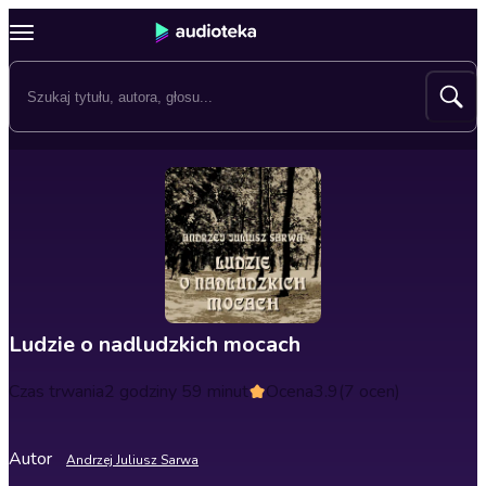
Ludzie o nadludzkich mocach
Czas trwania
2 godziny 59 minut
Ocena
3.9
(7 ocen)
Autor
Andrzej Juliusz Sarwa