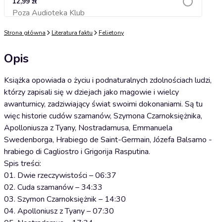
12,99 zł
Poza Audioteka Klub
Dodaj do koszyka
Strona główna
Literatura faktu
Felietony
Opis
Książka opowiada o życiu i podnaturalnych zdolnościach ludzi,
którzy zapisali się w dziejach jako magowie i wielcy
awanturnicy, zadziwiający świat swoimi dokonaniami. Są tu
więc historie cudów szamanów, Szymona Czarnoksiężnika,
Apolloniusza z Tyany, Nostradamusa, Emmanuela
Swedenborga, Hrabiego de Saint-Germain, Józefa Balsamo -
hrabiego di Cagliostro i Grigorija Rasputina.
Spis treści:
01. Dwie rzeczywistości – 06:37
02. Cuda szamanów – 34:33
03. Szymon Czarnoksiężnik – 14:30
04. Apolloniusz z Tyany – 07:30