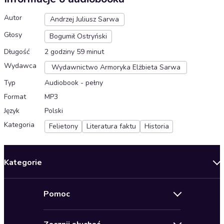
Autor
Andrzej Juliusz Sarwa
Głosy
Bogumił Ostryński
Długość
2 godziny 59 minut
Wydawca
Wydawnictwo Armoryka Elżbieta Sarwa
Typ
Audiobook - pełny
Format
MP3
Język
Polski
Kategoria
Felietony
Literatura faktu
Historia
Kategorie
Nowości
Pomoc
Oferty specjalne
Kontakt
Bestsellery