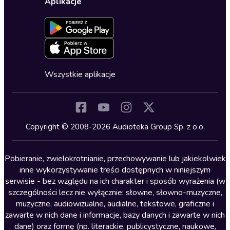
Dla dzieci
Aplikacje
Dołącz do newslettera
Aktywuj kartę
Formularz zgłaszania nielegalnych treści
Dla młodzieży
Blog
Oferta dla firm i bibliotek
Deklaracja dostępności
Erotyczne
Zapowiedzi
Fantastyka
Cykle audiobooków
Horror
Wszystkie aplikacje
Inne języki
Komedia
Kryminały
Copyright © 2008-2026 Audioteka Group Sp. z o.o.
Lektury szkolne
Literatura anglojęzyczna
Pobieranie, zwielokrotnianie, przechowywanie lub jakiekolwiek
inne wykorzystywanie treści dostępnych w niniejszym
Literatura faktu
serwisie - bez względu na ich charakter i sposób wyrażenia (w
szczególności lecz nie wyłącznie: słowne, słowno-muzyczne,
Literatura obyczajowa
muzyczne, audiowizualne, audialne, tekstowe, graficzne i
Literatura piękna obca
zawarte w nich dane i informacje, bazy danych i zawarte w nich
dane) oraz formę (np. literackie, publicystyczne, naukowe,
Literatura piękna polska