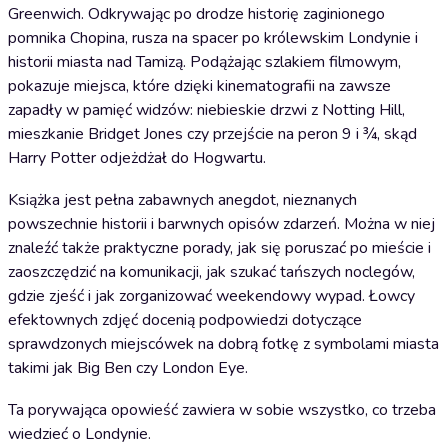
Greenwich. Odkrywając po drodze historię zaginionego
pomnika Chopina, rusza na spacer po królewskim Londynie i
historii miasta nad Tamizą. Podążając szlakiem filmowym,
pokazuje miejsca, które dzięki kinematografii na zawsze
zapadły w pamięć widzów: niebieskie drzwi z Notting Hill,
mieszkanie Bridget Jones czy przejście na peron 9 i ¾, skąd
Harry Potter odjeżdżał do Hogwartu.
Książka jest pełna zabawnych anegdot, nieznanych
powszechnie historii i barwnych opisów zdarzeń. Można w niej
znaleźć także praktyczne porady, jak się poruszać po mieście i
zaoszczędzić na komunikacji, jak szukać tańszych noclegów,
gdzie zjeść i jak zorganizować weekendowy wypad. Łowcy
efektownych zdjęć docenią podpowiedzi dotyczące
sprawdzonych miejscówek na dobrą fotkę z symbolami miasta
takimi jak Big Ben czy London Eye.
Ta porywająca opowieść zawiera w sobie wszystko, co trzeba
wiedzieć o Londynie.