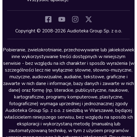
Inne języki
Komedia
Kryminały
Copyright © 2008-2026 Audioteka Group Sp. z o.o.
Lektury szkolne
Literatura anglojęzyczna
Pobieranie, zwielokrotnianie, przechowywanie lub jakiekolwiek
inne wykorzystywanie treści dostępnych w niniejszym
Literatura faktu
serwisie - bez względu na ich charakter i sposób wyrażenia (w
szczególności lecz nie wyłącznie: słowne, słowno-muzyczne,
Literatura obyczajowa
muzyczne, audiowizualne, audialne, tekstowe, graficzne i
Literatura piękna obca
zawarte w nich dane i informacje, bazy danych i zawarte w nich
dane) oraz formę (np. literackie, publicystyczne, naukowe,
Literatura piękna polska
kartograficzne, programy komputerowe, plastyczne,
Nagrania relaksacyjne
fotograficzne) wymaga uprzedniej i jednoznacznej zgody
Audioteka Group Sp. z o.o. z siedzibą w Warszawie, będącej
Nauka języków
właścicielem niniejszego serwisu, bez względu na sposób ich
Nauki humanistyczne
eksploracji i wykorzystaną metodę (manualną lub
zautomatyzowaną technikę, w tym z użyciem programów
Podcasty i audycje