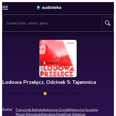
Lodowa Przełęcz. Odcinek 5: Tajemnica
Czas trwania
33 minuty
Ocena
4.6
(57 ocen)
Autor
Franciszek Berbeka
Katarzyna Gondek
Katarzyna Szczerba
Maciej Wirmański
Marcelina Polak
Piotr Stefański