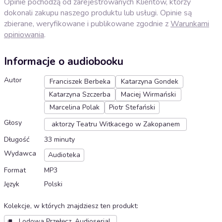
Opinie pochodzą od zarejestrowanych Klientów, którzy
dokonali zakupu naszego produktu lub usługi. Opinie są
zbierane, weryfikowane i publikowane zgodnie z
Warunkami
opiniowania
.
Informacje o audiobooku
Autor
Franciszek Berbeka
Katarzyna Gondek
Katarzyna Szczerba
Maciej Wirmański
Marcelina Polak
Piotr Stefański
Głosy
aktorzy Teatru Witkacego w Zakopanem
Długość
33 minuty
Wydawca
Audioteka
Format
MP3
Język
Polski
Kolekcje, w których znajdziesz ten produkt
:
Lodowa Przełęcz. Audioserial