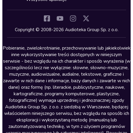
Inne języki
Komedia
Kryminały
Copyright © 2008-2026 Audioteka Group Sp. z o.o.
Lektury szkolne
Literatura anglojęzyczna
Pobieranie, zwielokrotnianie, przechowywanie lub jakiekolwiek
inne wykorzystywanie treści dostępnych w niniejszym
Literatura faktu
serwisie - bez względu na ich charakter i sposób wyrażenia (w
szczególności lecz nie wyłącznie: słowne, słowno-muzyczne,
Literatura obyczajowa
muzyczne, audiowizualne, audialne, tekstowe, graficzne i
Literatura piękna obca
zawarte w nich dane i informacje, bazy danych i zawarte w nich
dane) oraz formę (np. literackie, publicystyczne, naukowe,
Literatura piękna polska
kartograficzne, programy komputerowe, plastyczne,
Nagrania relaksacyjne
fotograficzne) wymaga uprzedniej i jednoznacznej zgody
Audioteka Group Sp. z o.o. z siedzibą w Warszawie, będącej
Nauka języków
właścicielem niniejszego serwisu, bez względu na sposób ich
Nauki humanistyczne
eksploracji i wykorzystaną metodę (manualną lub
zautomatyzowaną technikę, w tym z użyciem programów
Podcasty i audycje