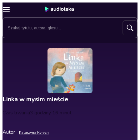
Linka w mysim mieście
Czas trwania
3 godziny 16 minut
Autor
Katarzyna Ryrych