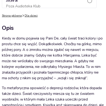
39,99 zł
Poza Audioteka Klub
Dodaj do koszyka
Strona główna
Dla dzieci
Opis
Kiedy w domu pojawia się Pani De, cały świat traci kolory i po
prostu chce się wyjść. Dokądkolwiek. Choćby na górkę, mimo
późnej pory. A o zmroku można zgubić się nawet w miejscu,
które dobrze znamy. Gdyby nie kotka Marcjanna, Linka być
może nie wróciłaby do swojego mieszkania. A gdyby nie
kolejne wydarzenia, nie odkryłaby Mysiego Miasta. To w nim
znalazła przyjaciół i poznała tajemniczego chłopca, który nie
ma ochoty z nikim się przyjaźnić – „wziął i się zniknął”.
To metaforyczna opowieść o depresji rodziców, która dopada
także dzieci. Świat rzeczywisty miesza się tu ze światem
wyobraźni, w którym mała Linka szuka ucieczki przed
samotnością i smutkiem. Książka jest skierowana do dzieci, ale