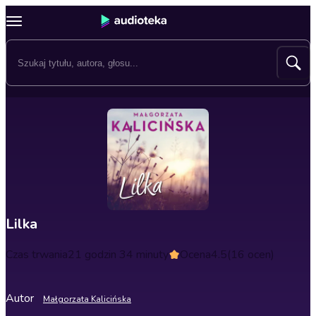
Lilka
Czas trwania
21 godzin 34 minuty
Ocena
4.5
(16 ocen)
Autor
Małgorzata Kalicińska