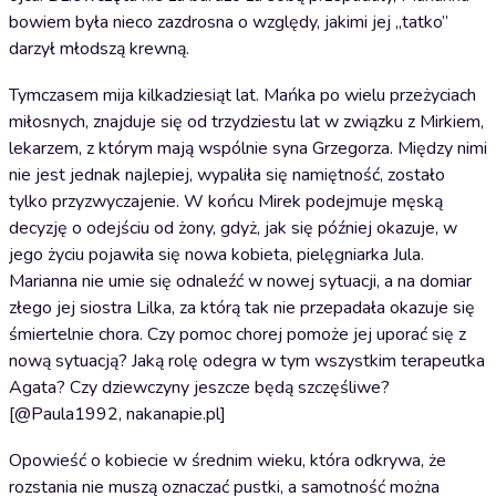
bowiem była nieco zazdrosna o względy, jakimi jej ,,tatko”
darzył młodszą krewną.
Tymczasem mija kilkadziesiąt lat. Mańka po wielu przeżyciach
miłosnych, znajduje się od trzydziestu lat w związku z Mirkiem,
lekarzem, z którym mają wspólnie syna Grzegorza. Między nimi
nie jest jednak najlepiej, wypaliła się namiętność, zostało
tylko przyzwyczajenie. W końcu Mirek podejmuje męską
decyzję o odejściu od żony, gdyż, jak się później okazuje, w
jego życiu pojawiła się nowa kobieta, pielęgniarka Jula.
Marianna nie umie się odnaleźć w nowej sytuacji, a na domiar
złego jej siostra Lilka, za którą tak nie przepadała okazuje się
śmiertelnie chora. Czy pomoc chorej pomoże jej uporać się z
nową sytuacją? Jaką rolę odegra w tym wszystkim terapeutka
Agata? Czy dziewczyny jeszcze będą szczęśliwe?
[@Paula1992, nakanapie.pl]
Opowieść o kobiecie w średnim wieku, która odkrywa, że
rozstania nie muszą oznaczać pustki, a samotność można