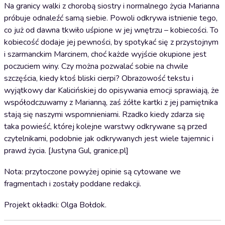
Na granicy walki z chorobą siostry i normalnego życia Marianna
próbuje odnaleźć samą siebie. Powoli odkrywa istnienie tego,
co już od dawna tkwiło uśpione w jej wnętrzu – kobiecości. To
kobiecość dodaje jej pewności, by spotykać się z przystojnym
i szarmanckim Marcinem, choć każde wyjście okupione jest
poczuciem winy. Czy można pozwalać sobie na chwile
szczęścia, kiedy ktoś bliski cierpi? Obrazowość tekstu i
wyjątkowy dar Kalicińskiej do opisywania emocji sprawiają, że
współodczuwamy z Marianną, zaś żółte kartki z jej pamiętnika
stają się naszymi wspomnieniami. Rzadko kiedy zdarza się
taka powieść, której kolejne warstwy odkrywane są przed
czytelnikami, podobnie jak odkrywanych jest wiele tajemnic i
prawd życia. [Justyna Gul, granice.pl]
Nota: przytoczone powyżej opinie są cytowane we
fragmentach i zostały poddane redakcji.
Projekt okładki: Olga Bołdok.