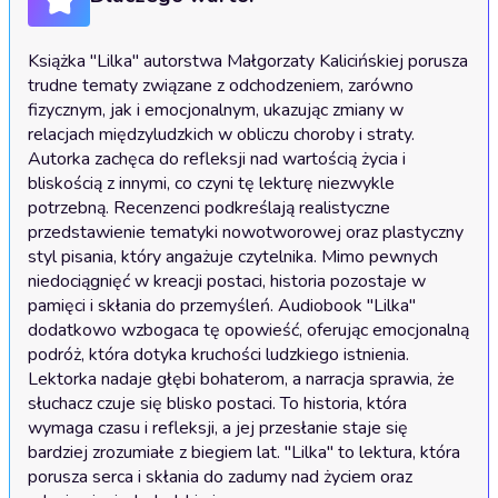
Książka "Lilka" autorstwa Małgorzaty Kalicińskiej porusza 
trudne tematy związane z odchodzeniem, zarówno 
fizycznym, jak i emocjonalnym, ukazując zmiany w 
relacjach międzyludzkich w obliczu choroby i straty. 
Autorka zachęca do refleksji nad wartością życia i 
bliskością z innymi, co czyni tę lekturę niezwykle 
potrzebną. Recenzenci podkreślają realistyczne 
przedstawienie tematyki nowotworowej oraz plastyczny 
styl pisania, który angażuje czytelnika. Mimo pewnych 
niedociągnięć w kreacji postaci, historia pozostaje w 
pamięci i skłania do przemyśleń. Audiobook "Lilka" 
dodatkowo wzbogaca tę opowieść, oferując emocjonalną 
podróż, która dotyka kruchości ludzkiego istnienia. 
Lektorka nadaje głębi bohaterom, a narracja sprawia, że 
słuchacz czuje się blisko postaci. To historia, która 
wymaga czasu i refleksji, a jej przesłanie staje się 
bardziej zrozumiałe z biegiem lat. "Lilka" to lektura, która 
porusza serca i skłania do zadumy nad życiem oraz 