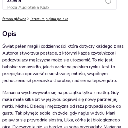
35,99 zł
Poza Audioteka Klub
Dodaj do koszyka
Strona główna
Literatura piękna polska
Opis
Świat pełen magii i codzienności, która dotyczy każdego z nas.
Autorka stworzyła postacie, z którymi każda czytelniczka i
podczytujący mężczyzna może się utożsamić. To nie jest
babskie romansidło, jakich wiele na polskim rynku. Jest to
przepiękna opowieść o siostrzanej miłości, wspólnym
jednoczeniu sił przeciwko chorobie, nadziei na lepsze jutro.
Marianna wychowywała się na początku tylko z matką. Gdy
mała miała kilka lat w jej życiu pojawił się nowy partner jej
matki, Michał. Dziecię i mężczyzna od razu przypadli sobie do
gustu. Tak płynęło sobie ich życie, gdy nagle w życiu Mani
pojawiła się przyrodnia siostra, Lilka, córka jej biologicznego
ojca. Dziewczęta nie za bardzo za sobą przepadały, Marianna