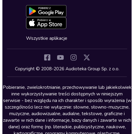
Dołącz do newslettera
Aktywuj kartę
Formularz zgłaszania nielegalnych treści
Dla młodzieży
Blog
Oferta dla firm i bibliotek
Deklaracja dostępności
Erotyczne
Zapowiedzi
Fantastyka
Cykle audiobooków
Horror
Wszystkie aplikacje
Inne języki
Komedia
Kryminały
Copyright © 2008-2026 Audioteka Group Sp. z o.o.
Lektury szkolne
Literatura anglojęzyczna
Pobieranie, zwielokrotnianie, przechowywanie lub jakiekolwiek
inne wykorzystywanie treści dostępnych w niniejszym
Literatura faktu
serwisie - bez względu na ich charakter i sposób wyrażenia (w
szczególności lecz nie wyłącznie: słowne, słowno-muzyczne,
Literatura obyczajowa
muzyczne, audiowizualne, audialne, tekstowe, graficzne i
Literatura piękna obca
zawarte w nich dane i informacje, bazy danych i zawarte w nich
dane) oraz formę (np. literackie, publicystyczne, naukowe,
Literatura piękna polska
kartograficzne, programy komputerowe, plastyczne,