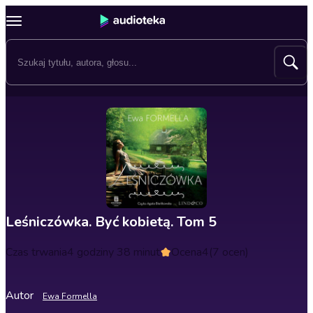
Leśniczówka. Być kobietą. Tom 5
Czas trwania
4 godziny 38 minut
Ocena
4
(7 ocen)
Autor
Ewa Formella