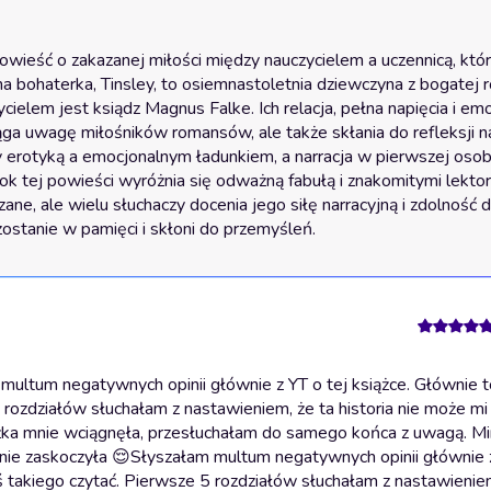
ieść o zakazanej miłości między nauczycielem a uczennicą, któr
a bohaterka, Tinsley, to osiemnastoletnia dziewczyna z bogatej ro
cielem jest ksiądz Magnus Falke. Ich relacja, pełna napięcia i emoc
iąga uwagę miłośników romansów, ale także skłania do refleksji n
 erotyką a emocjonalnym ładunkiem, a narracja w pierwszej osob
k tej powieści wyróżnia się odważną fabułą i znakomitymi lektora
zane, ale wielu słuchaczy docenia jego siłę narracyjną i zdolność d
zostanie w pamięci i skłoni do przemyśleń.
ultum negatywnych opinii głównie z YT o tej książce. Głównie to
 rozdziałów słuchałam z nastawieniem, że ta historia nie może mi
iążka mnie wciągnęła, przesłuchałam do samego końca z uwagą. 
ie zaskoczyła 😌
Słyszałam multum negatywnych opinii głównie z
oś takiego czytać. Pierwsze 5 rozdziałów słuchałam z nastawienie