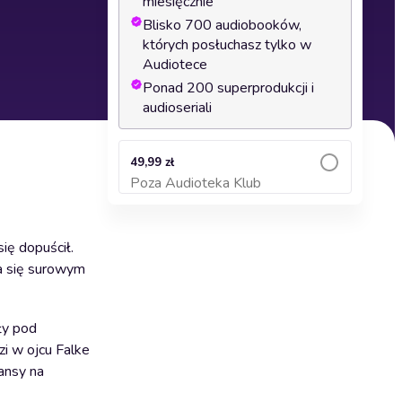
miesięcznie
Blisko 700 audiobooków,
których posłuchasz tylko w
Audiotece
Ponad 200 superprodukcji i
audioseriali
49,99 zł
Poza Audioteka Klub
Dodaj do koszyka
ię dopuścił.
ia się surowym
ły pod
zi w ojcu Falke
zansy na