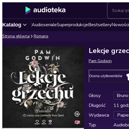
Audioseriale
Superprodukcje
Bestsellery
Nowości
Katalog
Strona główna
Romans
Lekcje grze
Pam Godwin
Ocena użytkowników
Głosy
Bruno
Długość
11 godz
Wydawca
Papie
Typ
Audiobo