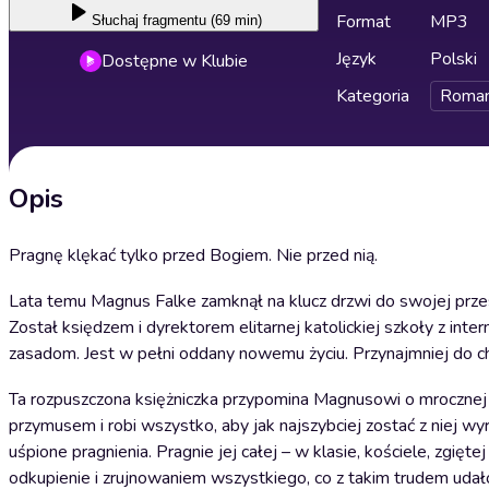
Format
MP3
Słuchaj
fragmentu (69 min)
Język
Polski
Dostępne w Klubie
Kategoria
Roma
Opis
Pragnę klękać tylko przed Bogiem. Nie przed nią.
Lata temu Magnus Falke zamknął na klucz drzwi do swojej przesz
Został księdzem i dyrektorem elitarnej katolickiej szkoły z 
zasadom. Jest w pełni oddany nowemu życiu. Przynajmniej do chw
Ta rozpuszczona księżniczka przypomina Magnusowi o mrocznej c
przymusem i robi wszystko, aby jak najszybciej zostać z niej wy
uśpione pragnienia. Pragnie jej całej – w klasie, kościele, zgi
odkupienie i zrujnowaniem wszystkiego, co z takim trudem uda