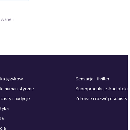
owane i
ka języków
Sensacja i thriller
ki humanistyczne
Superprodukcje Audioteki
casty i audycje
Zdrowie i rozwój osobisty
ityka
sa
gia