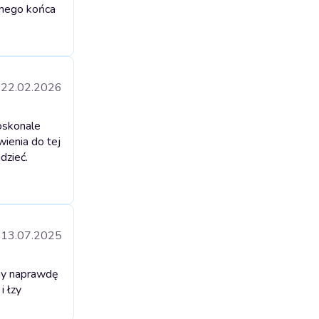
amego końca
22.02.2026
oskonale
wienia do tej
dzieć.
13.07.2025
zny naprawdę
i łzy