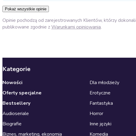
Pokaż wszystkie opinie
Opinie pochodzą od zarejestrowanych Klientów, którzy dokonali 
publikowane zgodnie z
Warunkami opiniowania
.
Kategorie
Nowości
Dla młodzieży
Oferty specjalne
Erotyczne
Bestsellery
Fantastyka
Audioseriale
Horror
Biografie
Inne języki
Biznes, marketing, ekonomia
Komedia