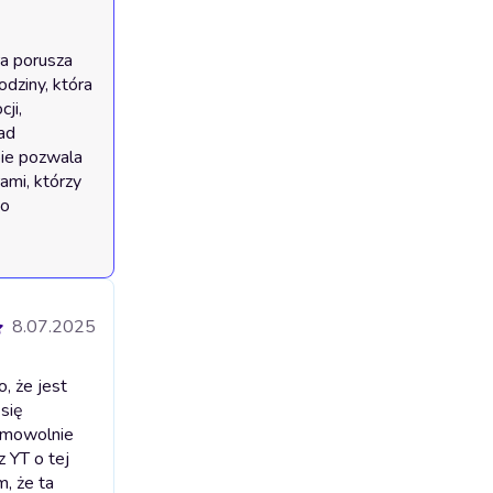
a porusza 
dziny, która 
ji, 
ad 
ie pozwala 
mi, którzy 
o 
8.07.2025
, że jest
 się
Mimowolnie
 YT o tej
m, że ta