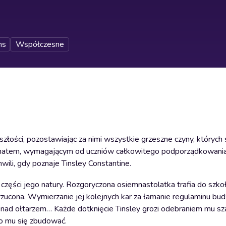
ns
Współczesne
łości, pozostawiając za nimi wszystkie grzeszne czyny, których s
internatem, wymagającym od uczniów całkowitego podporządkowan
ili, gdy poznaje Tinsley Constantine.
zęści jego natury. Rozgoryczona osiemnastolatka trafia do szko
rzucona. Wymierzanie jej kolejnych kar za łamanie regulaminu bud
ętej nad ołtarzem… Każde dotknięcie Tinsley grozi odebraniem mu s
ło mu się zbudować.