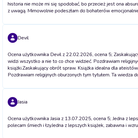
historia nie może mi się spodobać, bo przecież jest ona abs
z uwagą. Mimowolnie podeszłam do bohaterów emocjonalnie
Devil
Ocena użytkownika Devil z 22.02.2026, ocena 5; Zaskakujący
widzi wszystko a nie to co chce widzieć. Pozdrawiam religijn
książki.
Zaskakujący obrót spraw. Książka idealna dla ateistów
Pozdrawiam religijnych oburzonych tym tytułem. Ta wiedza dod
Jasia
Ocena użytkownika Jasia z 13.07.2025, ocena 5; Jedna z lep
polecam śmiech i łzy
Jedna z lepszych książek, zabawna i wz