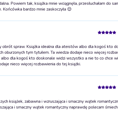
urdalna. Powiem tak, książka mnie wciągnęła, przesłuchałam do s
. Końcówka bardzo mnie zaskoczyła 😌
 obrót spraw. Książka idealna dla ateistów albo dla kogoś kto d
ych oburzonych tym tytułem. Ta wiedza dodaje nieco więcej rozba
 albo dla kogoś kto doskonale widzi wszystko a nie to co chce wi
aje nieco więcej rozbawienia do tej książki.
szych książek, zabawna i wzruszająca i smaczny wątek romantyc
ruszająca i smaczny wątek romantyczny naprawdę polecam śmiech 