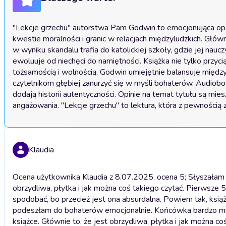
"Lekcje grzechu" autorstwa Pam Godwin to emocjonująca opow
kwestie moralności i granic w relacjach międzyludzkich. Główn
w wyniku skandalu trafia do katolickiej szkoły, gdzie jej nauczy
ewoluuje od niechęci do namiętności. Książka nie tylko przyc
tożsamością i wolnością. Godwin umiejętnie balansuje między
czytelnikom głębiej zanurzyć się w myśli bohaterów. Audioboo
dodają historii autentyczności. Opinie na temat tytułu są mies
angażowania. "Lekcje grzechu" to lektura, która z pewnością 
Klaudia
Ocena użytkownika Klaudia z 8.07.2025, ocena 5; Słyszałam m
obrzydliwa, płytka i jak można coś takiego czytać. Pierwsze 5
spodobać, bo przecież jest ona absurdalna. Powiem tak, ks
podeszłam do bohaterów emocjonalnie. Końcówka bardzo mn
książce. Głównie to, że jest obrzydliwa, płytka i jak można c