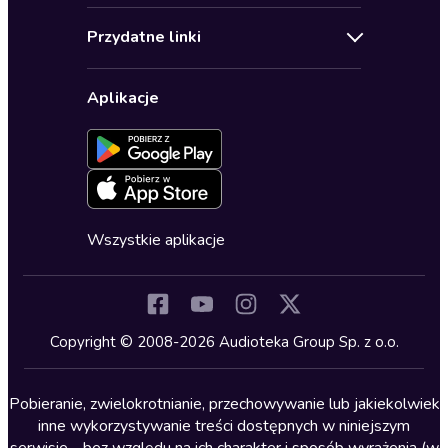
Audioteka Klub
Regulamin
Biografie
Przydatne linki
Karnety
Polityka prywatności
Biznes, marketing, ekonomia
Wybierz wersję językową
Karty upominkowe
Ustawienia prywatności
Dla dzieci
Aplikacje
Dołącz do newslettera
Aktywuj kartę
Formularz zgłaszania nielegalnych treści
Dla młodzieży
Blog
Oferta dla firm i bibliotek
Deklaracja dostępności
Erotyczne
Zapowiedzi
Fantastyka
Cykle audiobooków
Horror
Wszystkie aplikacje
Inne języki
Komedia
Kryminały
Copyright © 2008-2026 Audioteka Group Sp. z o.o.
Lektury szkolne
Literatura anglojęzyczna
Pobieranie, zwielokrotnianie, przechowywanie lub jakiekolwiek
inne wykorzystywanie treści dostępnych w niniejszym
Literatura faktu