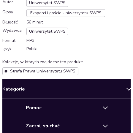
Autor
Uniwersytet SWPS
Głosy
Eksperci i goście Uniwersytetu SWPS
Długość
56 minut
Wydawca
Uniwersytet SWPS
Format
MP3
Język
Polski
Kolekcje, w których znajdziesz ten produkt
:
Strefa Prawa Uniwersytetu SWPS
Kategorie
Nowości
Pomoc
Oferty specjalne
Kontakt
Bestsellery
Zacznij słuchać
Pomoc
Audioseriale