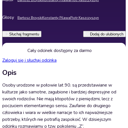
Bartosz Brzyski
Konstanty Pilawa
Piotr Kaszczyszyn
Głosy
Bartosz Brzyski
Konstanty Pilawa
Piotr Kaszczyszyn
Słuchaj fragmentu
Dodaj do ulubionych
Cały odcinek dostępny za darmo
Zaloguj się i słuchaj odcinka
Opis
Osoby urodzone w połowie lat 90. są przedstawiane w
kulturze jako samotne, zagubione i bardziej depresyjne od
swoich rodziców. Nie mają kłopotów z pieniędzmi, lecz z
poczuciem elementarnego sensu. Zaufanie do drugiego
człowieka i wiara w wielkie narracje to ich najważniejsze
potrzeby, których nie potrafią zaspokoić. W dzisiejszym
odcinku rozmawiamy o tzw. pokoleniu „Z”.