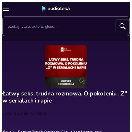
Łatwy seks, trudna rozmowa. O pokoleniu „Z”
w serialach i rapie
Czas trwania
46 minut
Autor