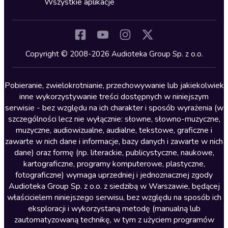
Wszystkie aplikacje
Inne języki
Komedia
Kryminały
Copyright © 2008-2026 Audioteka Group Sp. z o.o.
Lektury szkolne
Literatura anglojęzyczna
Pobieranie, zwielokrotnianie, przechowywanie lub jakiekolwiek
inne wykorzystywanie treści dostępnych w niniejszym
Literatura faktu
serwisie - bez względu na ich charakter i sposób wyrażenia (w
szczególności lecz nie wyłącznie: słowne, słowno-muzyczne,
Literatura obyczajowa
muzyczne, audiowizualne, audialne, tekstowe, graficzne i
Literatura piękna obca
zawarte w nich dane i informacje, bazy danych i zawarte w nich
dane) oraz formę (np. literackie, publicystyczne, naukowe,
Literatura piękna polska
kartograficzne, programy komputerowe, plastyczne,
Nagrania relaksacyjne
fotograficzne) wymaga uprzedniej i jednoznacznej zgody
Audioteka Group Sp. z o.o. z siedzibą w Warszawie, będącej
Nauka języków
właścicielem niniejszego serwisu, bez względu na sposób ich
Nauki humanistyczne
eksploracji i wykorzystaną metodę (manualną lub
zautomatyzowaną technikę, w tym z użyciem programów
Podcasty i audycje