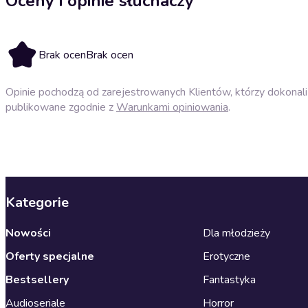
Oceny i opinie słuchaczy
Brak ocen
Brak ocen
Opinie pochodzą od zarejestrowanych Klientów, którzy dokonali 
publikowane zgodnie z
Warunkami opiniowania
.
Kategorie
Nowości
Dla młodzieży
Oferty specjalne
Erotyczne
Bestsellery
Fantastyka
Audioseriale
Horror