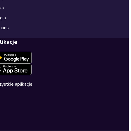
sa
gia
mans
likacje
ystkie aplikacje