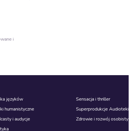
owane i
ka języków
Sensacja i thriller
ki humanistyczne
Superprodukcje Audioteki
casty i audycje
Zdrowie i rozwój osobisty
ityka