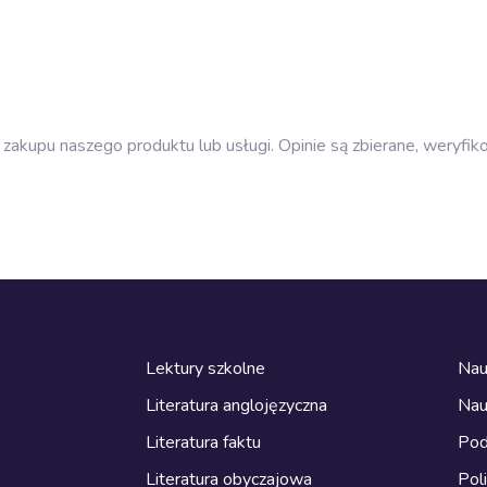
zakupu naszego produktu lub usługi. Opinie są zbierane, weryfik
Lektury szkolne
Nau
Literatura anglojęzyczna
Nau
Literatura faktu
Pod
Literatura obyczajowa
Pol