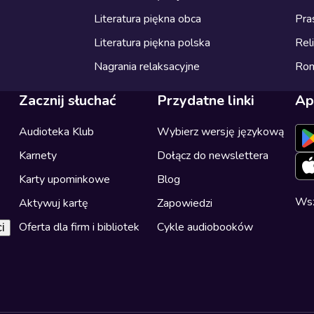
Literatura piękna obca
Pra
Literatura piękna polska
Reli
Nagrania relaksacyjne
Ro
Zacznij słuchać
Przydatne linki
Ap
Audioteka Klub
Wybierz wersję językową
Karnety
Dołącz do newslettera
Karty upominkowe
Blog
Wsz
Aktywuj kartę
Zapowiedzi
Oferta dla firm i bibliotek
Cykle audiobooków
i