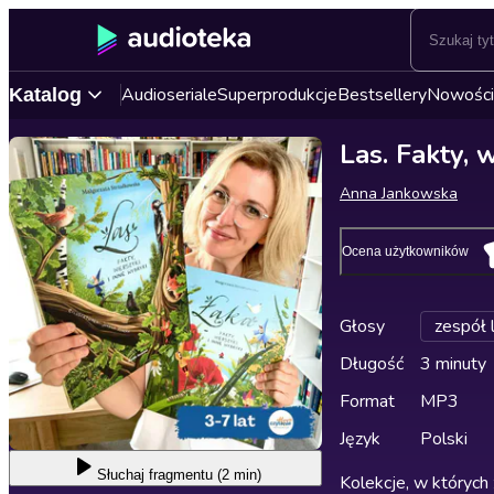
Audioseriale
Superprodukcje
Bestsellery
Nowości
Katalog
Las. Fakty, 
Anna Jankowska
Ocena użytkowników
Głosy
zespół 
Długość
3 minuty
Format
MP3
Język
Polski
Słuchaj
fragmentu (2 min)
Kolekcje, w których 