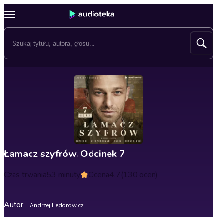
Łamacz szyfrów. Odcinek 7
Czas trwania
53 minuty
Ocena
4.7
(130 ocen)
Autor
Andrzej Fedorowicz