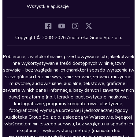
Horror
Wszystkie aplikacje
Inne języki
Komedia
Kryminały
Copyright © 2008-2026 Audioteka Group Sp. z o.o.
Lektury szkolne
Literatura anglojęzyczna
Pobieranie, zwielokrotnianie, przechowywanie lub jakiekolwiek
inne wykorzystywanie treści dostępnych w niniejszym
Literatura faktu
serwisie - bez względu na ich charakter i sposób wyrażenia (w
szczególności lecz nie wyłącznie: słowne, słowno-muzyczne,
Literatura obyczajowa
muzyczne, audiowizualne, audialne, tekstowe, graficzne i
Literatura piękna obca
zawarte w nich dane i informacje, bazy danych i zawarte w nich
dane) oraz formę (np. literackie, publicystyczne, naukowe,
Literatura piękna polska
kartograficzne, programy komputerowe, plastyczne,
Nagrania relaksacyjne
fotograficzne) wymaga uprzedniej i jednoznacznej zgody
Audioteka Group Sp. z o.o. z siedzibą w Warszawie, będącej
Nauka języków
właścicielem niniejszego serwisu, bez względu na sposób ich
Nauki humanistyczne
eksploracji i wykorzystaną metodę (manualną lub