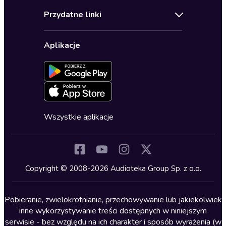
Audioteka Klub
Regulamin
Biografie
Przydatne linki
Karnety
Polityka prywatności
Biznes, marketing, ekonomia
Wybierz wersję językową
Karty upominkowe
Ustawienia prywatności
Dla dzieci
Aplikacje
Dołącz do newslettera
Aktywuj kartę
Formularz zgłaszania nielegalnych treści
Dla młodzieży
Blog
Oferta dla firm i bibliotek
Deklaracja dostępności
Erotyczne
Zapowiedzi
Fantastyka
Cykle audiobooków
Horror
Wszystkie aplikacje
Inne języki
Komedia
Kryminały
Copyright © 2008-2026 Audioteka Group Sp. z o.o.
Lektury szkolne
Literatura anglojęzyczna
Pobieranie, zwielokrotnianie, przechowywanie lub jakiekolwiek
inne wykorzystywanie treści dostępnych w niniejszym
Literatura faktu
serwisie - bez względu na ich charakter i sposób wyrażenia (w