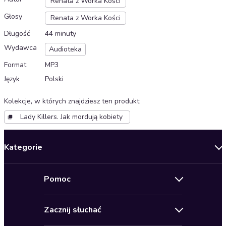
Renata z Worka Kości
Głosy
Renata z Worka Kości
Długość
44 minuty
Wydawca
Audioteka
Format
MP3
Język
Polski
Kolekcje, w których znajdziesz ten produkt
:
Lady Killers. Jak mordują kobiety
Kategorie
Nowości
Pomoc
Oferty specjalne
Kontakt
Bestsellery
Zacznij słuchać
Pomoc
Audioseriale