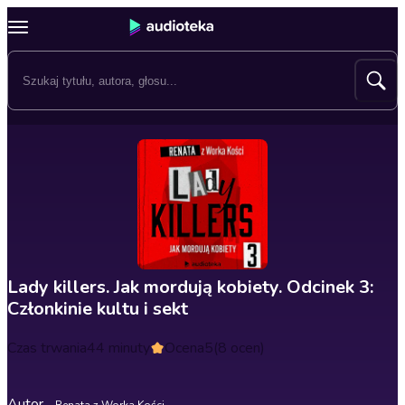
Lady killers. Jak mordują kobiety. Odcinek 3:
Członkinie kultu i sekt
Czas trwania
44 minuty
Ocena
5
(8 ocen)
Autor