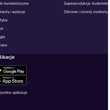
ki humanistyczne
Superprodukcje Audioteki
casty i audycje
Zdrowie i rozwój osobisty
ityka
sa
gia
mans
likacje
ystkie aplikacje