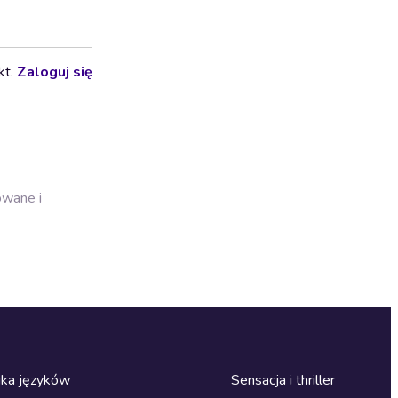
kt.
Zaloguj się
owane i
ka języków
Sensacja i thriller