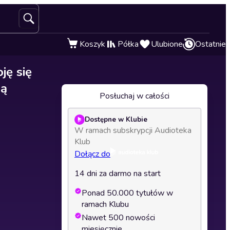
Koszyk
Półka
Ulubione
Ostatnie
ję się
ną
Posłuchaj w całości
Dostępne w Klubie
W ramach subskrypcji Audioteka
Klub
Dołącz do
14 dni za darmo na start
Ponad 50.000 tytułów w
ramach Klubu
Nawet 500 nowości
miesięcznie