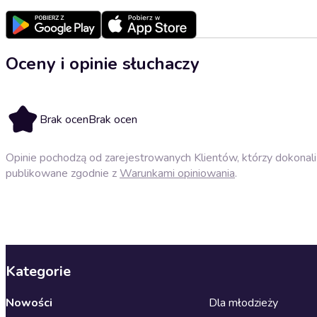
Oceny i opinie słuchaczy
Brak ocen
Brak ocen
Opinie pochodzą od zarejestrowanych Klientów, którzy dokonali 
publikowane zgodnie z
Warunkami opiniowania
.
Kategorie
Nowości
Dla młodzieży