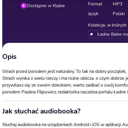
Format
MP3
Dostępne w Klubie
Język
Polski
Kolekcje, w których 
Ładne Bebe ma
Opis
Strach przed porodem jest naturalny. To tak na dobry początek, 
Strach wynika z wielu rzeczy i ma rożne oblicza, o czym dobrze
przywitasz się ze swoim dzieckiem, warto zadbać o swój komf
porodem Paulina Filipowicz, redaktorka naczelna portalu Ładn
Jak słuchać audiobooka?
Słuchaj audiobooka na urządzeniach Android i iOS w aplikacji Au