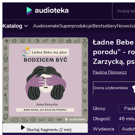
Audioseriale
Superprodukcje
Bestsellery
Nowości
Katalog
Ładne Bebe 
porodu” - r
Zarzycką, p
Paulina Filipowicz
Ocena użytkowników
Głosy
Pauli
Długość
48 min
Wydawca
Audio
Słuchaj
fragmentu (2 min)