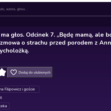
ma głos. Odcinek 7. „Będę mamą, ale bo
ozmowa o strachu przed porodem z An
sycholożką.
Dodaj do ulubionych
na Filipowicz i goście
ut
teka