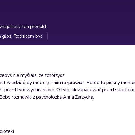
znajdziesz ten produkt
:
 głos. Rodzicem być
żebyś nie myślała, że tchórzysz.
 jest wiedzieć, by móc się z nim rozprawiać. Poród to piękny mom
ort przed tym wydarzeniem. O tym jak zapanować przed strachem
e Bebe rozmawia z psycholożką Anną Zarzycką.
dioteki