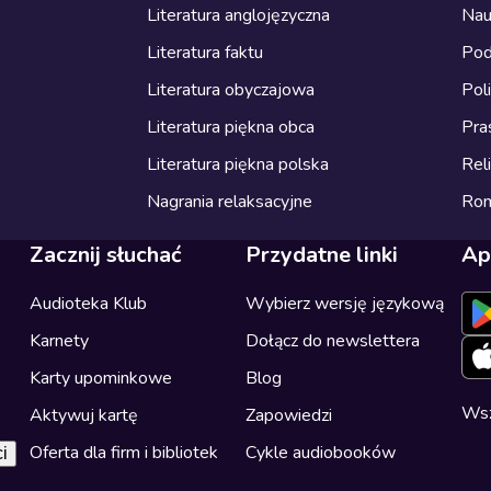
Literatura anglojęzyczna
Nau
Literatura faktu
Pod
Literatura obyczajowa
Pol
Literatura piękna obca
Pra
Literatura piękna polska
Reli
Nagrania relaksacyjne
Ro
Zacznij słuchać
Przydatne linki
Ap
Audioteka Klub
Wybierz wersję językową
Karnety
Dołącz do newslettera
Karty upominkowe
Blog
Wsz
Aktywuj kartę
Zapowiedzi
Oferta dla firm i bibliotek
Cykle audiobooków
i