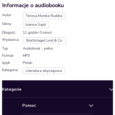
Informacje o audiobooku
Autor
Teresa Monika Rudzka
Głosy
Joanna Gajór
Długość
11 godzin 0 minut
Wydawca
Bokförlaget Lind & Co.
Typ
Audiobook - pełny
Format
MP3
Język
Polski
Kategoria
Literatura obyczajowa
Kategorie
Nowości
Pomoc
Oferty specjalne