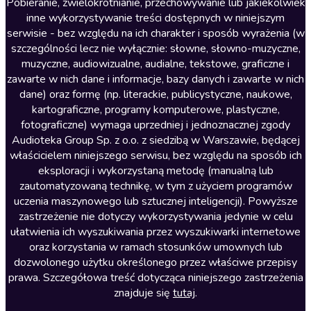
Literatura anglojęzyczna
Pobieranie, zwielokrotnianie, przechowywanie lub jakiekolwiek
inne wykorzystywanie treści dostępnych w niniejszym
Literatura faktu
serwisie - bez względu na ich charakter i sposób wyrażenia (w
szczególności lecz nie wyłącznie: słowne, słowno-muzyczne,
Literatura obyczajowa
muzyczne, audiowizualne, audialne, tekstowe, graficzne i
Literatura piękna obca
zawarte w nich dane i informacje, bazy danych i zawarte w nich
dane) oraz formę (np. literackie, publicystyczne, naukowe,
Literatura piękna polska
kartograficzne, programy komputerowe, plastyczne,
Nagrania relaksacyjne
fotograficzne) wymaga uprzedniej i jednoznacznej zgody
Audioteka Group Sp. z o.o. z siedzibą w Warszawie, będącej
Nauka języków
właścicielem niniejszego serwisu, bez względu na sposób ich
Nauki humanistyczne
eksploracji i wykorzystaną metodę (manualną lub
zautomatyzowaną technikę, w tym z użyciem programów
Podcasty i audycje
uczenia maszynowego lub sztucznej inteligencji). Powyższe
Polityka
zastrzeżenie nie dotyczy wykorzystywania jedynie w celu
ułatwienia ich wyszukiwania przez wyszukiwarki internetowe
Prasa
oraz korzystania w ramach stosunków umownych lub
Religia
dozwolonego użytku określonego przez właściwe przepisy
prawa. Szczegółowa treść dotycząca niniejszego zastrzeżenia
Romans
znajduje się
tutaj
.
Sensacja i thriller