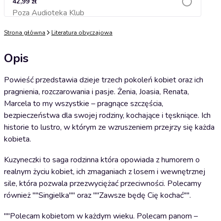
42,99 zł
Poza Audioteka Klub
Dodaj do koszyka
Strona główna
Literatura obyczajowa
Opis
Powieść przedstawia dzieje trzech pokoleń kobiet oraz ich
pragnienia, rozczarowania i pasje. Żenia, Joasia, Renata,
Marcela to my wszystkie – pragnące szczęścia,
bezpieczeństwa dla swojej rodziny, kochające i tęskniące. Ich
historie to lustro, w którym ze wzruszeniem przejrzy się każda
kobieta.
Kuzyneczki to saga rodzinna która opowiada z humorem o
realnym życiu kobiet, ich zmaganiach z losem i wewnętrznej
sile, która pozwala przezwyciężać przeciwności. Polecamy
również ""Singielka"" oraz ""Zawsze będę Cię kochać"".
""Polecam kobietom w każdym wieku. Polecam panom –