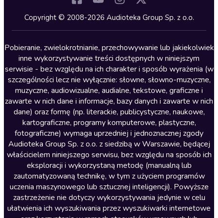
Kryminały
Copyright © 2008-2026 Audioteka Group Sp. z o.o.
Lektury szkolne
Literatura anglojęzyczna
Pobieranie, zwielokrotnianie, przechowywanie lub jakiekolwiek
inne wykorzystywanie treści dostępnych w niniejszym
Literatura faktu
serwisie - bez względu na ich charakter i sposób wyrażenia (w
szczególności lecz nie wyłącznie: słowne, słowno-muzyczne,
Literatura obyczajowa
muzyczne, audiowizualne, audialne, tekstowe, graficzne i
Literatura piękna obca
zawarte w nich dane i informacje, bazy danych i zawarte w nich
dane) oraz formę (np. literackie, publicystyczne, naukowe,
Literatura piękna polska
kartograficzne, programy komputerowe, plastyczne,
Nagrania relaksacyjne
fotograficzne) wymaga uprzedniej i jednoznacznej zgody
Audioteka Group Sp. z o.o. z siedzibą w Warszawie, będącej
Nauka języków
właścicielem niniejszego serwisu, bez względu na sposób ich
Nauki humanistyczne
eksploracji i wykorzystaną metodę (manualną lub
zautomatyzowaną technikę, w tym z użyciem programów
Podcasty i audycje
uczenia maszynowego lub sztucznej inteligencji). Powyższe
Polityka
zastrzeżenie nie dotyczy wykorzystywania jedynie w celu
ułatwienia ich wyszukiwania przez wyszukiwarki internetowe
Prasa