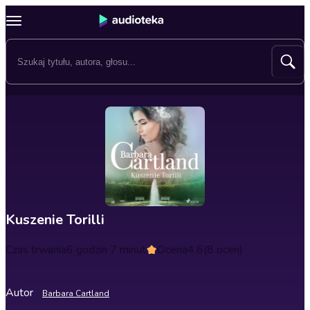
Kuszenie Torilli
Czas trwania
6 godzin 7 minut
Ocena
4.6
(8 ocen)
Autor
Barbara Cartland