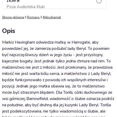
14,99 zł
Poza Audioteka Klub
Dodaj do koszyka
Strona główna
Romans
Melodramat
Opis
Markiz Havingham odwiedza matkę w Harrogate, aby
powiedzieć jej, że zamierza poślubić lady Beryl. To powinien
być najszczęśliwszy dzień w jego życiu - jest przystojny,
bajecznie bogaty. Jest jednak tylko jedna chmura nad nim. To
małżenstwo nie jest z miłości. Jest przekonany, że prawdziwa
miłość nie jest warta bólu serca, a małżeństwo z Lady Beryl,
będzie funkcjonowało z powodu ich wspólnych interesów i
pozycji. Jednak jego matka obawia się, że to małżenstwo
może być strasznym błędem. Dla Torilli, córki duchownego ze
wsi górniczej Barrowfield, wiadomość o ślubie oznacza podróż
na południe, aby być druhną dla jej kuzynki Lady Beryl. Torilla
jest podekscytowana, nie tylko wiadomością o ślubie, ale