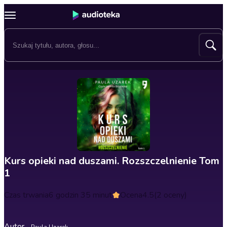
Kurs opieki nad duszami. Rozszczelnienie Tom
1
Czas trwania
6 godzin 35 minut
Ocena
4.5
(2 oceny)
Autor