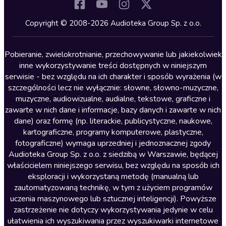
Komedia
Kryminały
Copyright © 2008-2026 Audioteka Group Sp. z o.o.
Lektury szkolne
Literatura anglojęzyczna
Pobieranie, zwielokrotnianie, przechowywanie lub jakiekolwiek
inne wykorzystywanie treści dostępnych w niniejszym
Literatura faktu
serwisie - bez względu na ich charakter i sposób wyrażenia (w
szczególności lecz nie wyłącznie: słowne, słowno-muzyczne,
Literatura obyczajowa
muzyczne, audiowizualne, audialne, tekstowe, graficzne i
Literatura piękna obca
zawarte w nich dane i informacje, bazy danych i zawarte w nich
dane) oraz formę (np. literackie, publicystyczne, naukowe,
Literatura piękna polska
kartograficzne, programy komputerowe, plastyczne,
Nagrania relaksacyjne
fotograficzne) wymaga uprzedniej i jednoznacznej zgody
Audioteka Group Sp. z o.o. z siedzibą w Warszawie, będącej
Nauka języków
właścicielem niniejszego serwisu, bez względu na sposób ich
Nauki humanistyczne
eksploracji i wykorzystaną metodę (manualną lub
zautomatyzowaną technikę, w tym z użyciem programów
Podcasty i audycje
uczenia maszynowego lub sztucznej inteligencji). Powyższe
Polityka
zastrzeżenie nie dotyczy wykorzystywania jedynie w celu
ułatwienia ich wyszukiwania przez wyszukiwarki internetowe