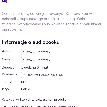
się
Opinie pochodzą od zarejestrowanych Klientów, którzy
dokonali zakupu naszego produktu lub usługi. Opinie są
zbierane, weryfikowane i publikowane zgodnie z
Warunkami
opiniowania
.
Informacje o audiobooku
Autor
Sławek Błaszczak
Głosy
Sławek Błaszczak
Długość
1 godzina 0 minut
Wydawca
4 Results People sp. z o.o.
Format
MP3
Język
Polski
Kolekcje, w których znajdziesz ten produkt
:
Kto tu rządzi? O kulturze odpowiedzialności