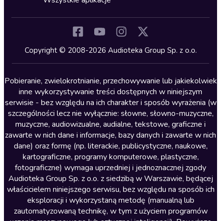
Wszystkie aplikacje
Inne języki
Komedia
Kryminały
Copyright © 2008-2026 Audioteka Group Sp. z o.o.
Lektury szkolne
Literatura anglojęzyczna
Pobieranie, zwielokrotnianie, przechowywanie lub jakiekolwiek
inne wykorzystywanie treści dostępnych w niniejszym
Literatura faktu
serwisie - bez względu na ich charakter i sposób wyrażenia (w
szczególności lecz nie wyłącznie: słowne, słowno-muzyczne,
Literatura obyczajowa
muzyczne, audiowizualne, audialne, tekstowe, graficzne i
Literatura piękna obca
zawarte w nich dane i informacje, bazy danych i zawarte w nich
dane) oraz formę (np. literackie, publicystyczne, naukowe,
Literatura piękna polska
kartograficzne, programy komputerowe, plastyczne,
Nagrania relaksacyjne
fotograficzne) wymaga uprzedniej i jednoznacznej zgody
Audioteka Group Sp. z o.o. z siedzibą w Warszawie, będącej
Nauka języków
właścicielem niniejszego serwisu, bez względu na sposób ich
Nauki humanistyczne
eksploracji i wykorzystaną metodę (manualną lub
zautomatyzowaną technikę, w tym z użyciem programów
Podcasty i audycje