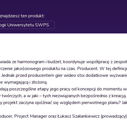
znajdziesz ten produkt
:
logii Uniwersytetu SWPS
powiada ze harmonogram i budżet, koordynuje współpracę z zespo
zenie jakościowego produktu na czas. Producent. W tej definicj
. Jednak przed producentem gier wideo stoi dodatkowe wyzwani
ie wymagającą i złożoną.
lądają poszczególne etapy jego pracy od koncepcji do momentu 
wórczych, a w jaki – tych niezwiązanych bezpośrednio z kreacją.
gdy projekt zaczyna opóźniać się względem pierwotnego planu? Ja
roducer, Project Manager oraz Łukasz Szałankiewicz (prowadzący