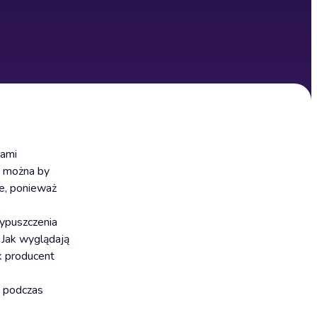
łami
i można by
e, ponieważ
wypuszczenia
 Jak wyglądają
k producent
) podczas