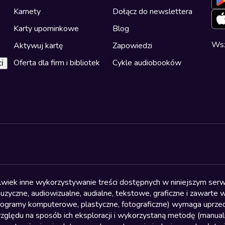
Karnety
Dołącz do newslettera
Karty upominkowe
Blog
Wsz
Aktywuj kartę
Zapowiedzi
Oferta dla firm i bibliotek
Cykle audiobooków
i
olwiek inne wykorzystywanie treści dostępnych w niniejszym serwi
yczne, audiowizualne, audialne, tekstowe, graficzne i zawarte w 
, programy komputerowe, plastyczne, fotograficzne) wymaga uprzedn
względu na sposób ich eksploracji i wykorzystaną metodę (manu