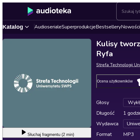
Audioseriale
Superprodukcje
Bestsellery
Nowości
Katalog
Kulisy twor
Ryfa
Strefa Technologii U
Ocena użytkowników
Głosy
Wykł
Długość
1 godzi
Wydawca
Uniw
Format
MP3
Słuchaj
fragmentu (2 min)