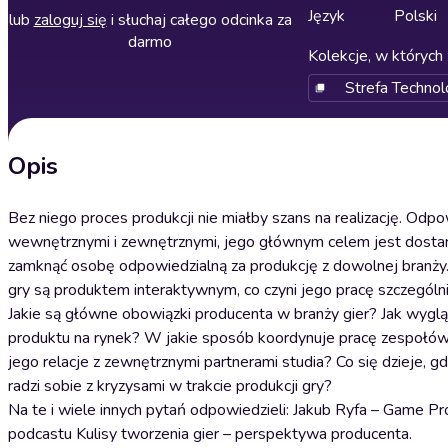
Język
Polski
lub
zaloguj się
i słuchaj całego odcinka za
darmo
Kolekcje, w których 
Strefa Techno
Opis
Bez niego proces produkcji nie miałby szans na realizację. Od
wewnętrznymi i zewnętrznymi, jego głównym celem jest dostarc
zamknąć osobę odpowiedzialną za produkcję z dowolnej branży
gry są produktem interaktywnym, co czyni jego pracę szczególn
Jakie są główne obowiązki producenta w branży gier? Jak wyg
produktu na rynek? W jakie sposób koordynuje pracę zespołów t
jego relacje z zewnętrznymi partnerami studia? Co się dzieje, 
radzi sobie z kryzysami w trakcie produkcji gry?
Na te i wiele innych pytań odpowiedzieli: Jakub Ryfa – Game P
podcastu Kulisy tworzenia gier – perspektywa producenta.