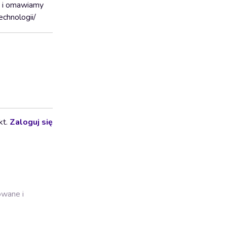
y i omawiamy
echnologii/
kt.
Zaloguj się
owane i