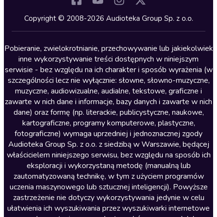
Kryminały
Copyright © 2008-2026 Audioteka Group Sp. z o.o.
Lektury szkolne
Literatura anglojęzyczna
Pobieranie, zwielokrotnianie, przechowywanie lub jakiekolwiek
inne wykorzystywanie treści dostępnych w niniejszym
Literatura faktu
serwisie - bez względu na ich charakter i sposób wyrażenia (w
szczególności lecz nie wyłącznie: słowne, słowno-muzyczne,
Literatura obyczajowa
muzyczne, audiowizualne, audialne, tekstowe, graficzne i
Literatura piękna obca
zawarte w nich dane i informacje, bazy danych i zawarte w nich
dane) oraz formę (np. literackie, publicystyczne, naukowe,
Literatura piękna polska
kartograficzne, programy komputerowe, plastyczne,
Nagrania relaksacyjne
fotograficzne) wymaga uprzedniej i jednoznacznej zgody
Audioteka Group Sp. z o.o. z siedzibą w Warszawie, będącej
Nauka języków
właścicielem niniejszego serwisu, bez względu na sposób ich
Nauki humanistyczne
eksploracji i wykorzystaną metodę (manualną lub
zautomatyzowaną technikę, w tym z użyciem programów
Podcasty i audycje
uczenia maszynowego lub sztucznej inteligencji). Powyższe
Polityka
zastrzeżenie nie dotyczy wykorzystywania jedynie w celu
ułatwienia ich wyszukiwania przez wyszukiwarki internetowe
Prasa