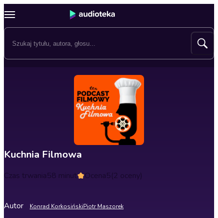
Kuchnia Filmowa
Czas trwania
58 minut
Ocena
5
(2 oceny)
Autor
Konrad Korkosiński
Piotr Maszorek