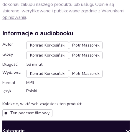
dokonali zakupu naszego produktu lub usługi. Opinie są
zbierane, weryfikowane i publikowane zgodnie z
Warunkami
opiniowania
.
Informacje o audiobooku
Autor
Konrad Korkosiński
Piotr Maszorek
Głosy
Konrad Korkosiński
Piotr Maszorek
Długość
58 minut
Wydawca
Konrad Korkosiński
Piotr Maszorek
Format
MP3
Język
Polski
Kolekcje, w których znajdziesz ten produkt
:
Ten podcast filmowy
Kategorie