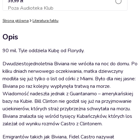
39,99 zł
Poza Audioteka Klub
Dodaj do koszyka
Strona główna
Literatura faktu
Opis
90 mil. Tyle oddziela Kubę od Florydy.
Dwudziestojednoletnia Biviana nie wróciła na noc do domu. Po
kilku dniach nerwowego oczekiwania, matka dziewczyny
modliła się już tylko o list od córki z Miami. Było dla niej jasne:
Biviana po raz kolejny wypłynęła tratwą na morze.
Wiadomość nadeszła jednak z Guantanamo – amerykańskiej
bazy na Kubie. Bill Clinton nie godził się już na przyjmowanie
uciekinierów, których straż przybrzeżna schwytała na morzu.
Biviana znalazła się wśród tysięcy Kubańczyków, których los
zależał od wyniku rozmów Castro z Clintonem.
Emigrantów takich jak Biviana, Fidel Castro nazywał