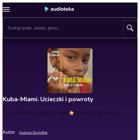
Kuba-Miami. Ucieczki i powroty
Czas trwania
8 godzin 26 minut
Ocena
4.6
(34 oceny)
Autor
Joanna Szyndler