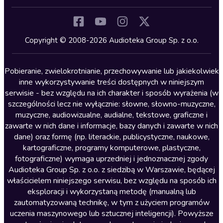
Inne języki
Komedia
Kryminały
Copyright © 2008-2026 Audioteka Group Sp. z o.o.
Lektury szkolne
Literatura anglojęzyczna
Pobieranie, zwielokrotnianie, przechowywanie lub jakiekolwiek
inne wykorzystywanie treści dostępnych w niniejszym
Literatura faktu
serwisie - bez względu na ich charakter i sposób wyrażenia (w
szczególności lecz nie wyłącznie: słowne, słowno-muzyczne,
Literatura obyczajowa
muzyczne, audiowizualne, audialne, tekstowe, graficzne i
Literatura piękna obca
zawarte w nich dane i informacje, bazy danych i zawarte w nich
dane) oraz formę (np. literackie, publicystyczne, naukowe,
Literatura piękna polska
kartograficzne, programy komputerowe, plastyczne,
Nagrania relaksacyjne
fotograficzne) wymaga uprzedniej i jednoznacznej zgody
Audioteka Group Sp. z o.o. z siedzibą w Warszawie, będącej
Nauka języków
właścicielem niniejszego serwisu, bez względu na sposób ich
Nauki humanistyczne
eksploracji i wykorzystaną metodę (manualną lub
zautomatyzowaną technikę, w tym z użyciem programów
Podcasty i audycje
uczenia maszynowego lub sztucznej inteligencji). Powyższe