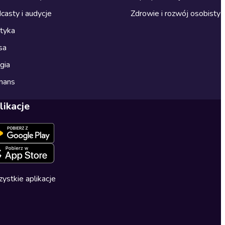
casty i audycje
Zdrowie i rozwój osobisty
ityka
sa
gia
mans
likacje
ystkie aplikacje