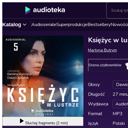
Audioseriale
Superprodukcje
Bestsellery
Nowości
Katalog
Księżyc w lu
Martyna Butrym
Ocena użytkowników
Głosy
Dawid
Długość
27 min
Wydawca
Audio
Format
MP3
Język
Polski
Słuchaj
fragmentu (2 min)