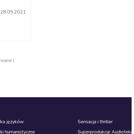
28.05.2021
owane i
ka języków
Sensacja i thriller
ki humanistyczne
Superprodukcje Audioteki