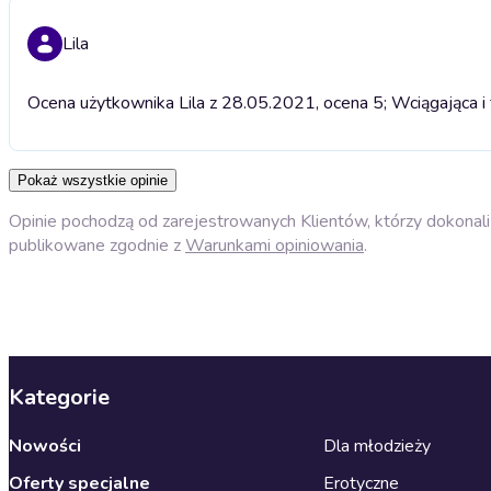
Lila
Ocena użytkownika Lila z 28.05.2021, ocena 5; Wciągająca i 
Pokaż wszystkie opinie
Opinie pochodzą od zarejestrowanych Klientów, którzy dokonali 
publikowane zgodnie z
Warunkami opiniowania
.
Kategorie
Nowości
Dla młodzieży
Oferty specjalne
Erotyczne