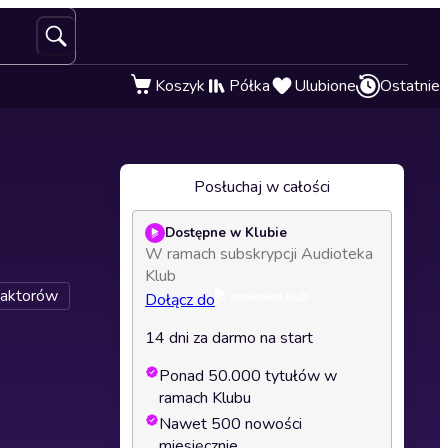
Koszyk
Półka
Ulubione
Ostatnie
Posłuchaj w całości
Dostępne w Klubie
W ramach subskrypcji Audioteka
Klub
 aktorów
Dołącz do
14 dni za darmo na start
Ponad 50.000 tytułów w
ramach Klubu
Nawet 500 nowości
miesięcznie