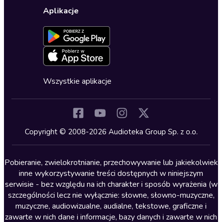
Wybierz wersję językową
Karty upominkowe
Ustawienia prywatności
Dla dzieci
Aplikacje
Dołącz do newslettera
Aktywuj kartę
Formularz zgłaszania nielegalnych treści
Dla młodzieży
Blog
Oferta dla firm i bibliotek
Deklaracja dostępności
Erotyczne
Zapowiedzi
Fantastyka
Cykle audiobooków
Horror
Wszystkie aplikacje
Inne języki
Komedia
Kryminały
Copyright © 2008-2026 Audioteka Group Sp. z o.o.
Lektury szkolne
Literatura anglojęzyczna
Pobieranie, zwielokrotnianie, przechowywanie lub jakiekolwiek
inne wykorzystywanie treści dostępnych w niniejszym
Literatura faktu
serwisie - bez względu na ich charakter i sposób wyrażenia (w
szczególności lecz nie wyłącznie: słowne, słowno-muzyczne,
Literatura obyczajowa
muzyczne, audiowizualne, audialne, tekstowe, graficzne i
Literatura piękna obca
zawarte w nich dane i informacje, bazy danych i zawarte w nich