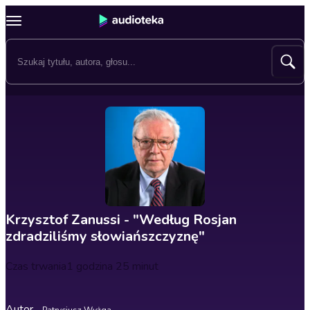
Krzysztof Zanussi - "Według Rosjan
zdradziliśmy słowiańszczyznę"
Czas trwania
1 godzina 25 minut
Autor