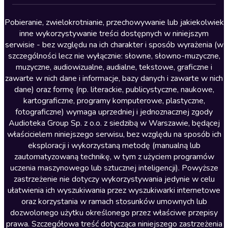
Lektury szkolne
Literatura anglojęzyczna
Pobieranie, zwielokrotnianie, przechowywanie lub jakiekolwiek
inne wykorzystywanie treści dostępnych w niniejszym
Literatura faktu
serwisie - bez względu na ich charakter i sposób wyrażenia (w
szczególności lecz nie wyłącznie: słowne, słowno-muzyczne,
Literatura obyczajowa
muzyczne, audiowizualne, audialne, tekstowe, graficzne i
Literatura piękna obca
zawarte w nich dane i informacje, bazy danych i zawarte w nich
dane) oraz formę (np. literackie, publicystyczne, naukowe,
Literatura piękna polska
kartograficzne, programy komputerowe, plastyczne,
Nagrania relaksacyjne
fotograficzne) wymaga uprzedniej i jednoznacznej zgody
Audioteka Group Sp. z o.o. z siedzibą w Warszawie, będącej
Nauka języków
właścicielem niniejszego serwisu, bez względu na sposób ich
Nauki humanistyczne
eksploracji i wykorzystaną metodę (manualną lub
zautomatyzowaną technikę, w tym z użyciem programów
Podcasty i audycje
uczenia maszynowego lub sztucznej inteligencji). Powyższe
Polityka
zastrzeżenie nie dotyczy wykorzystywania jedynie w celu
ułatwienia ich wyszukiwania przez wyszukiwarki internetowe
Prasa
oraz korzystania w ramach stosunków umownych lub
Religia
dozwolonego użytku określonego przez właściwe przepisy
prawa. Szczegółowa treść dotycząca niniejszego zastrzeżenia