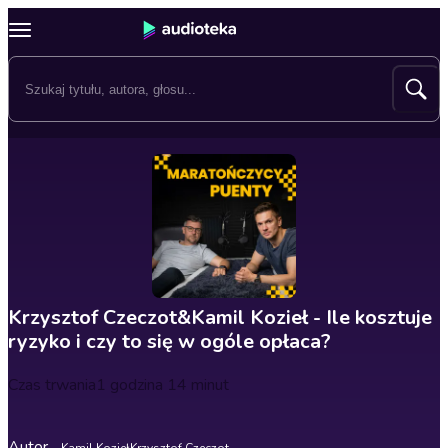
Krzysztof Czeczot&Kamil Kozieł - Ile kosztuje
ryzyko i czy to się w ogóle opłaca?
Czas trwania
1 godzina 14 minut
Autor