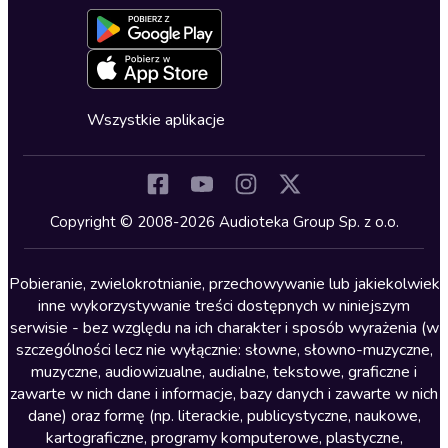
Aktywuj kartę
Formularz zgłaszania nielegalnych treści
Dla młodzieży
Blog
Oferta dla firm i bibliotek
Deklaracja dostępności
Erotyczne
Zapowiedzi
Fantastyka
Cykle audiobooków
Horror
Wszystkie aplikacje
Inne języki
Komedia
Kryminały
Copyright © 2008-2026 Audioteka Group Sp. z o.o.
Lektury szkolne
Literatura anglojęzyczna
Pobieranie, zwielokrotnianie, przechowywanie lub jakiekolwiek
inne wykorzystywanie treści dostępnych w niniejszym
Literatura faktu
serwisie - bez względu na ich charakter i sposób wyrażenia (w
szczególności lecz nie wyłącznie: słowne, słowno-muzyczne,
Literatura obyczajowa
muzyczne, audiowizualne, audialne, tekstowe, graficzne i
Literatura piękna obca
zawarte w nich dane i informacje, bazy danych i zawarte w nich
dane) oraz formę (np. literackie, publicystyczne, naukowe,
Literatura piękna polska
kartograficzne, programy komputerowe, plastyczne,