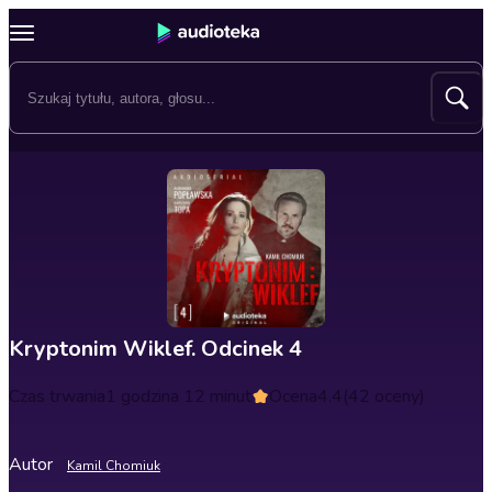
Kryptonim Wiklef. Odcinek 4
Czas trwania
1 godzina 12 minut
Ocena
4.4
(42 oceny)
Autor
Kamil Chomiuk