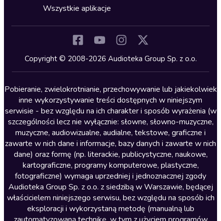
Horror
Wszystkie aplikacje
Inne języki
Komedia
Kryminały
Copyright © 2008-2026 Audioteka Group Sp. z o.o.
Lektury szkolne
Literatura anglojęzyczna
Pobieranie, zwielokrotnianie, przechowywanie lub jakiekolwiek
inne wykorzystywanie treści dostępnych w niniejszym
Literatura faktu
serwisie - bez względu na ich charakter i sposób wyrażenia (w
szczególności lecz nie wyłącznie: słowne, słowno-muzyczne,
Literatura obyczajowa
muzyczne, audiowizualne, audialne, tekstowe, graficzne i
Literatura piękna obca
zawarte w nich dane i informacje, bazy danych i zawarte w nich
dane) oraz formę (np. literackie, publicystyczne, naukowe,
Literatura piękna polska
kartograficzne, programy komputerowe, plastyczne,
Nagrania relaksacyjne
fotograficzne) wymaga uprzedniej i jednoznacznej zgody
Audioteka Group Sp. z o.o. z siedzibą w Warszawie, będącej
Nauka języków
właścicielem niniejszego serwisu, bez względu na sposób ich
Nauki humanistyczne
eksploracji i wykorzystaną metodę (manualną lub
zautomatyzowaną technikę, w tym z użyciem programów