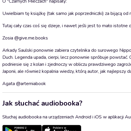
O "Czarnych Mieczach" napisały:
Uwielbiam tę książkę (tak samo jak poprzedniczki) za bijącą 
Tutaj cały czas coś się dzieje, i nawet jeśli jest to mało istotn
Zosia @give.me.books
Arkady Saulski ponownie zabiera czytelnika do surowego Nippon
Duch. Legenda upada, cierpi, lecz ponownie spróbuje powstać. C
podniesie się z kolan i zjednoczy w obliczu prawdziwego zagroż
Japonii, ale również kopalnia wiedzy, którą autor, jak najlepszy 
Agata @artemiabook
Jak słuchać audiobooka?
Słuchaj audiobooka na urządzeniach Android i iOS w aplikacji Au