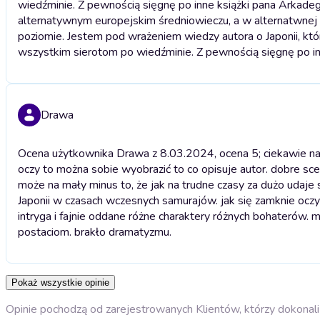
wiedźminie. Z pewnością sięgnę po inne książki pana Arkadeg
alternatywnym europejskim średniowieczu, a w alternatwnej J
poziomie. Jestem pod wrażeniem wiedzy autora o Japonii, kt
wszystkim sierotom po wiedźminie. Z pewnością sięgnę po in
Drawa
Ocena użytkownika Drawa z 8.03.2024, ocena 5; ciekawie nak
oczy to można sobie wyobrazić to co opisuje autor. dobre sce
może na mały minus to, że jak na trudne czasy za dużo udaj
Japonii w czasach wczesnych samurajów. jak się zamknie oczy
intryga i fajnie oddane różne charaktery różnych bohaterów. 
postaciom. brakło dramatyzmu.
Pokaż wszystkie opinie
Opinie pochodzą od zarejestrowanych Klientów, którzy dokonali 