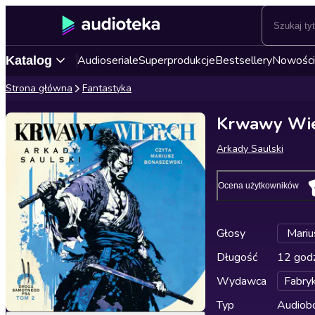
Audioseriale
Superprodukcje
Bestsellery
Nowości
Katalog
Strona główna
Fantastyka
Krwawy Wie
Arkady Saulski
Ocena użytkowników
Głosy
Mariu
Długość
12 godz
Wydawca
Fabry
Typ
Audiobo