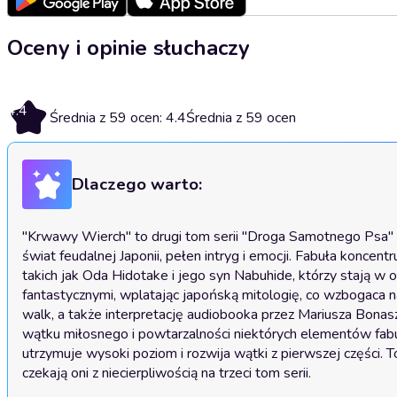
Oceny i opinie słuchaczy
4.4
Średnia z 59 ocen: 4.4
Średnia z 59 ocen
Dlaczego warto:
"Krwawy Wierch" to drugi tom serii "Droga Samotnego Psa" a
świat feudalnej Japonii, pełen intryg i emocji. Fabuła koncen
takich jak Oda Hidotake i jego syn Nabuhide, którzy stają w o
fantastycznymi, wplatając japońską mitologię, co wzbogaca na
walk, a także interpretację audiobooka przez Mariusza Bona
wątku miłosnego i powtarzalności niektórych elementów fabuł
utrzymuje wysoki poziom i rozwija wątki z pierwszej części. To
czekają oni z niecierpliwością na trzeci tom serii.