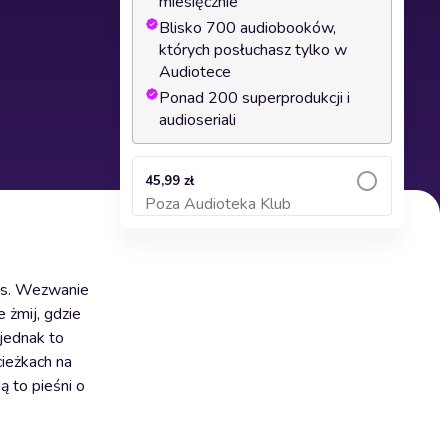
miesięcznie
Blisko 700 audiobooków,
których posłuchasz tylko w
Audiotece
Ponad 200 superprodukcji i
audioseriali
45,99 zł
Poza Audioteka Klub
Dodaj do koszyka
ios. Wezwanie
 żmij, gdzie
 jednak to
cieżkach na
 to pieśni o