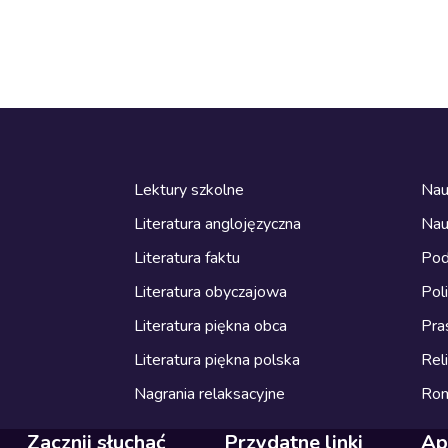
Lektury szkolne
Nau
Literatura anglojęzyczna
Nau
Literatura faktu
Pod
Literatura obyczajowa
Pol
Literatura piękna obca
Pra
Literatura piękna polska
Reli
Nagrania relaksacyjne
Ro
Zacznij słuchać
Przydatne linki
Ap