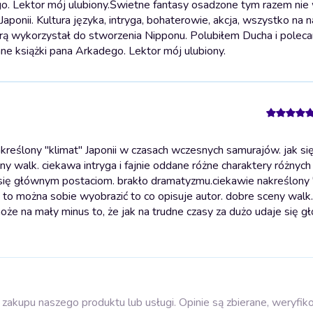
o. Lektor mój ulubiony.
Świetne fantasy osadzone tym razem nie
aponii. Kultura języka, intryga, bohaterowie, akcja, wszystko na
órą wykorzystał do stworzenia Nipponu. Polubiłem Ducha i polec
ne książki pana Arkadego. Lektor mój ulubiony.
reślony "klimat" Japonii w czasach wczesnych samurajów. jak si
ny walk. ciekawa intryga i fajnie oddane różne charaktery różnyc
e się głównym postaciom. brakło dramatyzmu.
ciekawie nakreślony 
 to można sobie wyobrazić to co opisuje autor. dobre sceny walk
może na mały minus to, że jak na trudne czasy za dużo udaje się 
zakupu naszego produktu lub usługi. Opinie są zbierane, weryfik