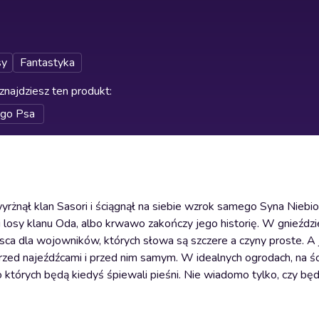
sy
Fantastyka
znajdziesz ten produkt
:
go Psa
rżnął klan Sasori i ściągnął na siebie wzrok samego Syna Nieb
 losy klanu Oda, albo krwawo zakończy jego historię. W gnieździe
jsca dla wojowników, których słowa są szczere a czyny proste. A
Przed najeźdźcami i przed nim samym. W idealnych ogrodach, na ś
których będą kiedyś śpiewali pieśni. Nie wiadomo tylko, czy będą