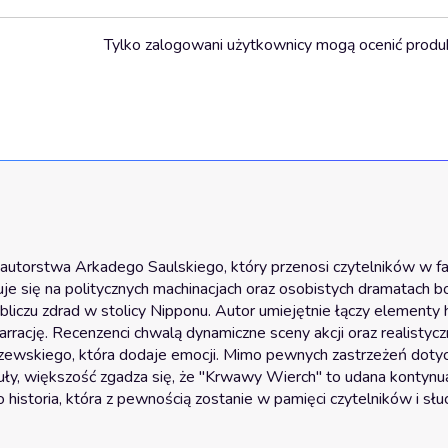
Tylko zalogowani użytkownicy mogą ocenić produ
utorstwa Arkadego Saulskiego, który przenosi czytelników w fa
truje się na politycznych machinacjach oraz osobistych dramatach b
bliczu zdrad w stolicy Nipponu. Autor umiejętnie łączy elementy h
rrację. Recenzenci chwalą dynamiczne sceny akcji oraz realistycz
szewskiego, która dodaje emocji. Mimo pewnych zastrzeżeń dotyc
y, większość zgadza się, że "Krwawy Wierch" to udana kontynuac
 historia, która z pewnością zostanie w pamięci czytelników i słuc