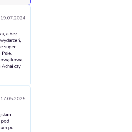
19.07.2024
ku, a bez
 wydarzeń,
ie super
 Psie.
elowątkowa,
 Achai czy
.
17.05.2025
jskim
m pod
otom po