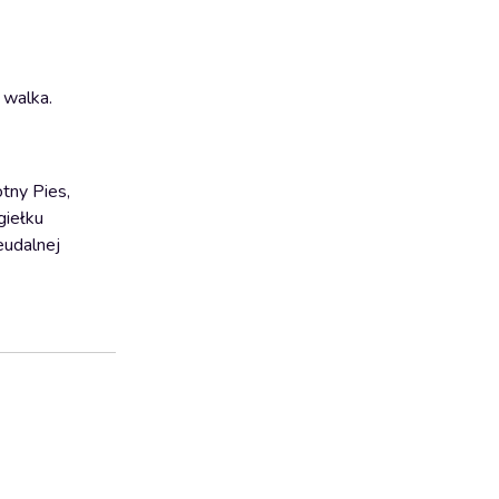
a walka.
tny Pies,
giełku
eudalnej