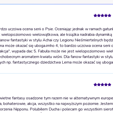
dzo uczciwa ocena serii o Psie. Oceniając jednak w ramach gatun
est wielopoziomowo wielowątkowa, ale książka nadrabia dynamiką
anow fantastyki w stylu Achai czy Legionu Nieśmiertelnych będz
ema może okazać się uboga.
imho 4, to bardzo uczciwa ocena serii o
 "akcja", wypada dac 5. Fabuła może nie jest wielopoziomowo wi
zechobecnym aromatem kwiatu wiśni. Dla fanow fantastyki w stylu
cych np. fantastycznego dziedzictwa Lema może okazać się uboga
Świetne fantasy osadzone tym razem nie w alternatywnym europe
ryga, bohaterowie, akcja, wszystko na najwyższym poziomie. Jeste
worzenia Nipponu. Polubiłem Ducha i polecam go wszystkim sier