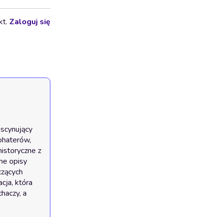
kt.
Zaloguj się
scynujący 
ohaterów, 
istoryczne z 
ne opisy 
zących 
ja, która 
haczy, a 