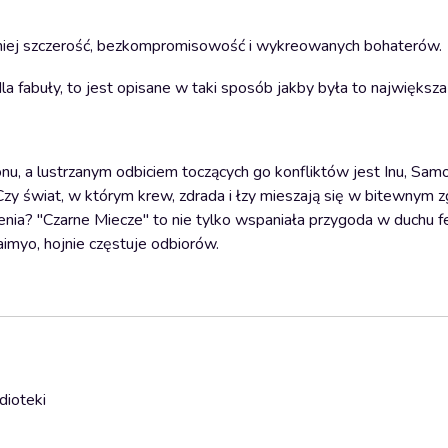
od niej szczerość, bezkompromisowość i wykreowanych bohaterów.
e dla fabuły, to jest opisane w taki sposób jakby była to największ
u, a lustrzanym odbiciem toczących go konfliktów jest Inu, Samo
zy świat, w którym krew, zdrada i łzy mieszają się w bitewnym z
enia? "Czarne Miecze" to nie tylko wspaniała przygoda w duchu f
daimyo, hojnie częstuje odbiorów.
dioteki