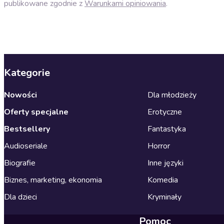
publikowane zgodnie z
Warunkami opiniowania
.
Kategorie
Nowości
Dla młodzieży
Oferty specjalne
Erotyczne
Bestsellery
Fantastyka
Audioseriale
Horror
Biografie
Inne języki
Biznes, marketing, ekonomia
Komedia
Dla dzieci
Kryminały
Pomoc