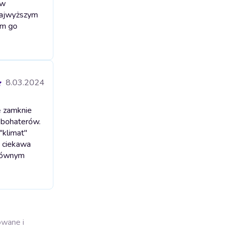
 w
 najwyższym
am go
8.03.2024
ę zamknie
h bohaterów.
"klimat"
. ciekawa
głównym
owane i