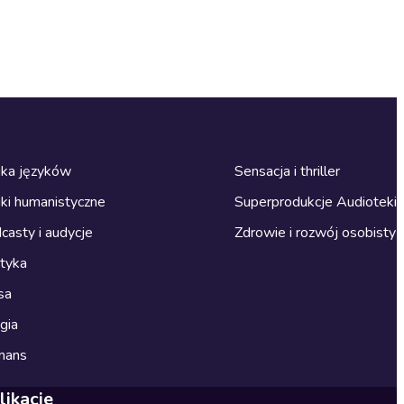
ka języków
Sensacja i thriller
ki humanistyczne
Superprodukcje Audioteki
casty i audycje
Zdrowie i rozwój osobisty
ityka
sa
gia
mans
likacje