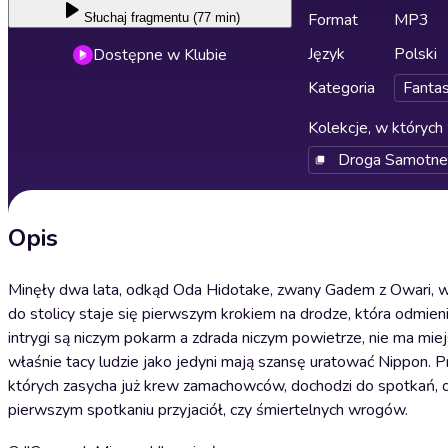
Format
MP3
Słuchaj
fragmentu (77 min)
Język
Polski
Dostępne w Klubie
Kategoria
Fanta
Kolekcje, w których 
Droga Samotne
Opis
Minęły dwa lata, odkąd Oda Hidotake, zwany Gadem z Owari, wy
do stolicy staje się pierwszym krokiem na drodze, która odmieni
intrygi są niczym pokarm a zdrada niczym powietrze, nie ma mie
właśnie tacy ludzie jako jedyni mają szansę uratować Nippon. 
których zasycha już krew zamachowców, dochodzi do spotkań, o 
pierwszym spotkaniu przyjaciół, czy śmiertelnych wrogów.