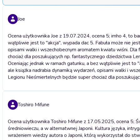
Joe
Ocena użytkownika Joe z 19.07.2024, ocena 5; imho 4, to bar
wątpliwie jest to "akcja", wypada dac 5. Fabuła może nie j
opisami walki i wszechobecnym aromatem kwiatu wiśni. Dla f
chociaż dla poszukujących np. fantastycznego dziedzictwa L
Oceniając jednak w ramach gatunku, a bez wątpliwie jest to
ale książka nadrabia dynamiką wydarzeń, opisami walki i ws
Legionu Nieśmiertelnych będzie super chociaż dla poszukują
Toshiro Mifune
Ocena użytkownika Toshiro Mifune z 17.05.2025, ocena 5; 
średniowieczu, a w alternatwnej Japonii. Kultura języka, int
wrażeniem wiedzy autora o Japonii, którą wykorzystał do st