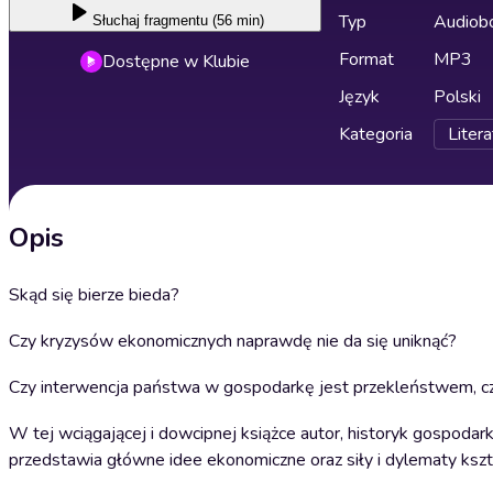
Typ
Audiobo
Słuchaj
fragmentu (56 min)
Format
MP3
Dostępne w Klubie
Język
Polski
Kategoria
Litera
Opis
Skąd się bierze bieda?
Czy kryzysów ekonomicznych naprawdę nie da się uniknąć?
Czy interwencja państwa w gospodarkę jest przekleństwem, cz
W tej wciągającej i dowcipnej książce autor, historyk gospoda
przedstawia główne idee ekonomiczne oraz siły i dylematy ksz