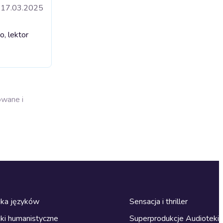
17.03.2025
o, lektor
owane i
ka języków
Sensacja i thriller
ki humanistyczne
Superprodukcje Audioteki