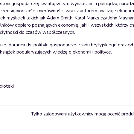
orii gospodarczej świata, w tym wynalezieniu pieniądza, narod
rzedsiębiorczości i nierówności, wraz z autorem analizuje ekonom
ek myślicieli takich jak Adam Smith, Karol Marks czy John Mayna
elników dopiero poznających ekonomię, jaki i wszystkich, którzy ch
rożytności do czasów współczesnych.
ej doradca ds. polityki gospodarczej rządu brytyjskiego oraz cz
siążek popularyzujących wiedzę o ekonomii i polityce.
dioteki
Tylko zalogowani użytkownicy mogą ocenić produ