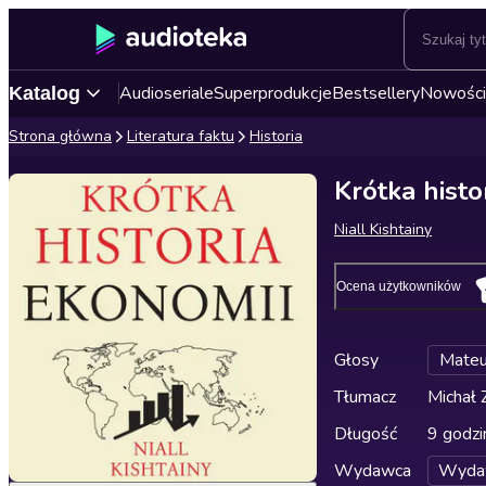
Audioseriale
Superprodukcje
Bestsellery
Nowości
Katalog
Strona główna
Literatura faktu
Historia
Krótka histo
Niall Kishtainy
Ocena użytkowników
Głosy
Mateu
Tłumacz
Michał 
Długość
9 godzi
Wydawca
Wyda