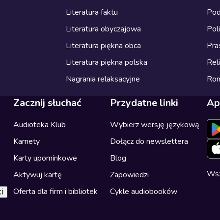
Literatura faktu
Pod
Literatura obyczajowa
Pol
Literatura piękna obca
Pra
Literatura piękna polska
Reli
Nagrania relaksacyjne
Ro
Zacznij słuchać
Przydatne linki
Ap
Audioteka Klub
Wybierz wersję językową
Karnety
Dołącz do newslettera
Karty upominkowe
Blog
Wsz
Aktywuj kartę
Zapowiedzi
Oferta dla firm i bibliotek
Cykle audiobooków
i