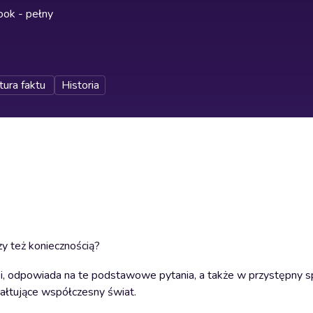
ok - pełny
tura faktu
Historia
y też koniecznością?
rki, odpowiada na te podstawowe pytania, a także w przystępny 
tałtujące współczesny świat.