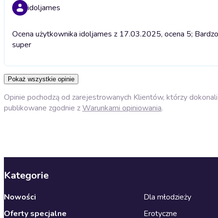
idoljames
Ocena użytkownika idoljames z 17.03.2025, ocena 5; Bardzo d
super
Pokaż wszystkie opinie
Opinie pochodzą od zarejestrowanych Klientów, którzy dokonali 
publikowane zgodnie z
Warunkami opiniowania
.
Kategorie
Nowości
Dla młodzieży
Oferty specjalne
Erotyczne