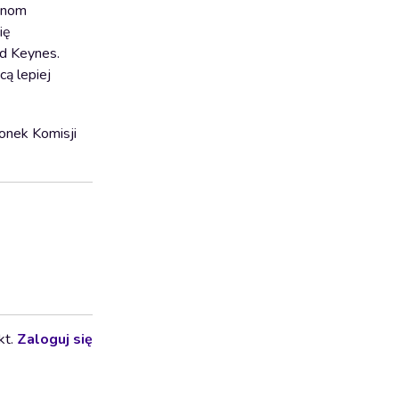
zinom
ię
rd Keynes.
cą lepiej
łonek Komisji
kt.
Zaloguj się