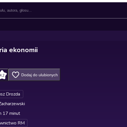
ria ekonomii
Dodaj do ulubionych
4,2
sz Drozda
Zacharzewski
n 17 minut
wnictwo RM