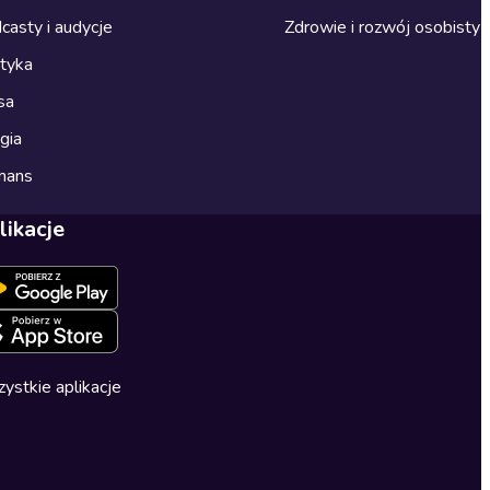
casty i audycje
Zdrowie i rozwój osobisty
ityka
sa
gia
mans
likacje
ystkie aplikacje