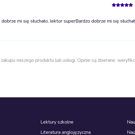
obrze mi się słuchało, lektor super
Bardzo dobrze mi się słuchał
zakupu naszego produktu lub usługi. Opinie są zbierane, weryfik
Lektury szkolne
Nau
Literatura anglojęzyczna
Nau