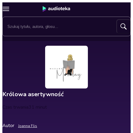
Królowa asertywność
Czas trwania
31 minut
Autor
Joanna Flis