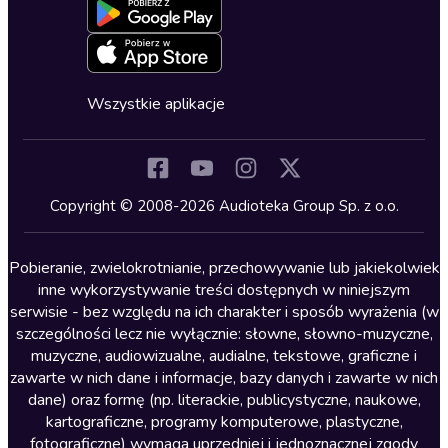
Blog
Oferta dla firm i bibliotek
Deklaracja dostępności
Erotyczne
Zapowiedzi
Fantastyka
Cykle audiobooków
Horror
Wszystkie aplikacje
Inne języki
Komedia
Kryminały
Copyright © 2008-2026 Audioteka Group Sp. z o.o.
Lektury szkolne
Literatura anglojęzyczna
Pobieranie, zwielokrotnianie, przechowywanie lub jakiekolwiek
inne wykorzystywanie treści dostępnych w niniejszym
Literatura faktu
serwisie - bez względu na ich charakter i sposób wyrażenia (w
szczególności lecz nie wyłącznie: słowne, słowno-muzyczne,
Literatura obyczajowa
muzyczne, audiowizualne, audialne, tekstowe, graficzne i
Literatura piękna obca
zawarte w nich dane i informacje, bazy danych i zawarte w nich
dane) oraz formę (np. literackie, publicystyczne, naukowe,
Literatura piękna polska
kartograficzne, programy komputerowe, plastyczne,
Nagrania relaksacyjne
fotograficzne) wymaga uprzedniej i jednoznacznej zgody