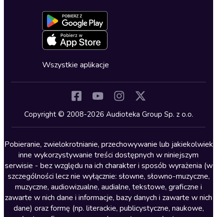
Dołącz do newslettera
Aktywuj kartę
Formularz zgłaszania nielegalnych treści
Dla młodzieży
Blog
Oferta dla firm i bibliotek
Deklaracja dostępności
Erotyczne
Zapowiedzi
Fantastyka
Cykle audiobooków
Horror
Wszystkie aplikacje
Inne języki
Komedia
Kryminały
Copyright © 2008-2026 Audioteka Group Sp. z o.o.
Lektury szkolne
Literatura anglojęzyczna
Pobieranie, zwielokrotnianie, przechowywanie lub jakiekolwiek
inne wykorzystywanie treści dostępnych w niniejszym
Literatura faktu
serwisie - bez względu na ich charakter i sposób wyrażenia (w
szczególności lecz nie wyłącznie: słowne, słowno-muzyczne,
Literatura obyczajowa
muzyczne, audiowizualne, audialne, tekstowe, graficzne i
Literatura piękna obca
zawarte w nich dane i informacje, bazy danych i zawarte w nich
dane) oraz formę (np. literackie, publicystyczne, naukowe,
Literatura piękna polska