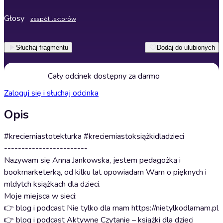
Głosy
zespół lektorów
Słuchaj fragmentu
Dodaj do ulubionych
Cały odcinek dostępny za darmo
Zaloguj się i słuchaj odcinka
Opis
#kreciemiastotekturka #kreciemiastoksiążkidladzieci
------------------------
Nazywam się Anna Jankowska, jestem pedagożką i
bookmarketerką, od kilku lat opowiadam Wam o pięknych i
mldytch książkach dla dzieci.
Moje miejsca w sieci:
👉 blog i podcast Nie tylko dla mam https://nietylkodlamam.pl
👉 blog i podcast Aktywne Czytanie – książki dla dzieci