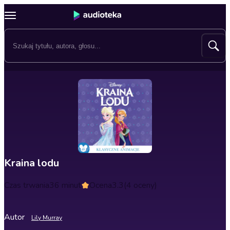
Kraina lodu
Czas trwania
36 minut
Ocena
3.3
(4 oceny)
Autor
Lily Murray