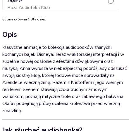
29,99 zł
Poza Audioteka Klub
Dodaj do koszyka
Strona główna
Dla dzieci
Opis
Klasyczne animacje to kolekcja audiobooków znanych i
kochanych bajek Disneya. Teraz w aktorskiej interpretacji i w
zupełnie nowej odsłonie z efektami dźwiękowymi oraz
muzyką. Anna wyrusza w niebezpieczną podróż, aby odszukać
swoją siostrę Elsę, której lodowe moce sprowadziły na
Arendelle wieczną zimę. Razem z Kristoffem i jego wiernym
reniferem Svenem stawiają czoła trudnym zimowym
warunkom, poznają mityczne trole oraz zabawnego bałwana
Olafa i podejmują próbę ocalenia królestwa przed wieczną
zmarzliną.
Jak słuchać audiobooka?