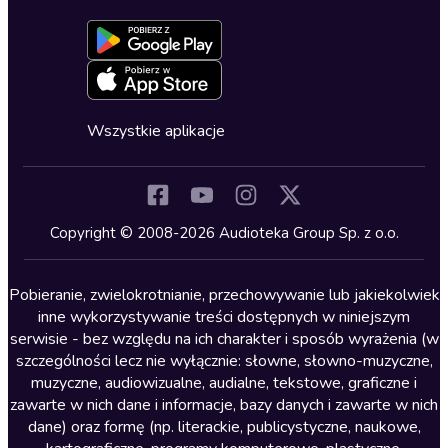
Dołącz do newslettera
Aktywuj kartę
Formularz zgłaszania nielegalnych treści
Dla młodzieży
Blog
Oferta dla firm i bibliotek
Deklaracja dostępności
Erotyczne
Zapowiedzi
Fantastyka
Cykle audiobooków
Horror
Wszystkie aplikacje
Inne języki
Komedia
Kryminały
Copyright © 2008-2026 Audioteka Group Sp. z o.o.
Lektury szkolne
Literatura anglojęzyczna
Pobieranie, zwielokrotnianie, przechowywanie lub jakiekolwiek
inne wykorzystywanie treści dostępnych w niniejszym
Literatura faktu
serwisie - bez względu na ich charakter i sposób wyrażenia (w
szczególności lecz nie wyłącznie: słowne, słowno-muzyczne,
Literatura obyczajowa
muzyczne, audiowizualne, audialne, tekstowe, graficzne i
Literatura piękna obca
zawarte w nich dane i informacje, bazy danych i zawarte w nich
dane) oraz formę (np. literackie, publicystyczne, naukowe,
Literatura piękna polska