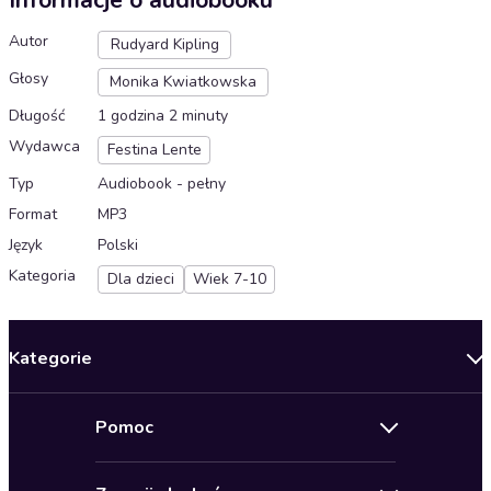
Informacje o audiobooku
Autor
Rudyard Kipling
Głosy
Monika Kwiatkowska
Długość
1 godzina 2 minuty
Wydawca
Festina Lente
Typ
Audiobook - pełny
Format
MP3
Język
Polski
Kategoria
Dla dzieci
Wiek 7-10
Kategorie
Nowości
Pomoc
Oferty specjalne
Kontakt
Bestsellery