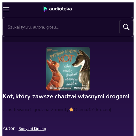
Kot, który zawsze chadzał własnymi drogami
Czas trwania
1 godzina 2 minuty
Ocena
3.7
(6 ocen)
Autor
Rudyard Kipling