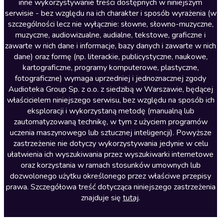
inne wykorzystywanie treści dostępnych w niniejszym
Literatura faktu
serwisie - bez względu na ich charakter i sposób wyrażenia (w
szczególności lecz nie wyłącznie: słowne, słowno-muzyczne,
Literatura obyczajowa
muzyczne, audiowizualne, audialne, tekstowe, graficzne i
Literatura piękna obca
zawarte w nich dane i informacje, bazy danych i zawarte w nich
dane) oraz formę (np. literackie, publicystyczne, naukowe,
Literatura piękna polska
kartograficzne, programy komputerowe, plastyczne,
Nagrania relaksacyjne
fotograficzne) wymaga uprzedniej i jednoznacznej zgody
Audioteka Group Sp. z o.o. z siedzibą w Warszawie, będącej
Nauka języków
właścicielem niniejszego serwisu, bez względu na sposób ich
Nauki humanistyczne
eksploracji i wykorzystaną metodę (manualną lub
zautomatyzowaną technikę, w tym z użyciem programów
Podcasty i audycje
uczenia maszynowego lub sztucznej inteligencji). Powyższe
Polityka
zastrzeżenie nie dotyczy wykorzystywania jedynie w celu
ułatwienia ich wyszukiwania przez wyszukiwarki internetowe
Prasa
oraz korzystania w ramach stosunków umownych lub
Religia
dozwolonego użytku określonego przez właściwe przepisy
prawa. Szczegółowa treść dotycząca niniejszego zastrzeżenia
Romans
znajduje się
tutaj
.
Sensacja i thriller