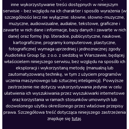
inne wykorzystywanie treści dostępnych w niniejszym
Literatura faktu
serwisie - bez względu na ich charakter i sposób wyrażenia (w
szczególności lecz nie wyłącznie: słowne, słowno-muzyczne,
Literatura obyczajowa
muzyczne, audiowizualne, audialne, tekstowe, graficzne i
Literatura piękna obca
zawarte w nich dane i informacje, bazy danych i zawarte w nich
dane) oraz formę (np. literackie, publicystyczne, naukowe,
Literatura piękna polska
kartograficzne, programy komputerowe, plastyczne,
Nagrania relaksacyjne
fotograficzne) wymaga uprzedniej i jednoznacznej zgody
Audioteka Group Sp. z o.o. z siedzibą w Warszawie, będącej
Nauka języków
właścicielem niniejszego serwisu, bez względu na sposób ich
Nauki humanistyczne
eksploracji i wykorzystaną metodę (manualną lub
zautomatyzowaną technikę, w tym z użyciem programów
Podcasty i audycje
uczenia maszynowego lub sztucznej inteligencji). Powyższe
Polityka
zastrzeżenie nie dotyczy wykorzystywania jedynie w celu
ułatwienia ich wyszukiwania przez wyszukiwarki internetowe
Prasa
oraz korzystania w ramach stosunków umownych lub
Religia
dozwolonego użytku określonego przez właściwe przepisy
prawa. Szczegółowa treść dotycząca niniejszego zastrzeżenia
Romans
znajduje się
tutaj
.
Sensacja i thriller