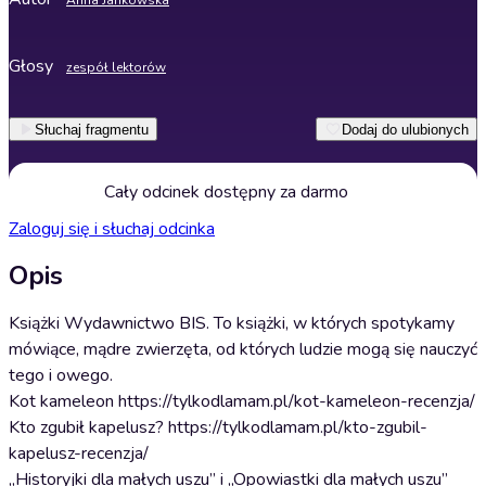
Anna Jankowska
Głosy
zespół lektorów
Słuchaj fragmentu
Dodaj do ulubionych
Cały odcinek dostępny za darmo
Zaloguj się i słuchaj odcinka
Opis
Książki Wydawnictwo BIS. To książki, w których spotykamy
mówiące, mądre zwierzęta, od których ludzie mogą się nauczyć
tego i owego.
Kot kameleon https://tylkodlamam.pl/kot-kameleon-recenzja/
Kto zgubił kapelusz? https://tylkodlamam.pl/kto-zgubil-
kapelusz-recenzja/
„Historyjki dla małych uszu” i „Opowiastki dla małych uszu”