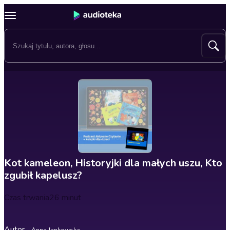
Kot kameleon, Historyjki dla małych uszu, Kto
zgubił kapelusz?
Czas trwania
26 minut
Autor