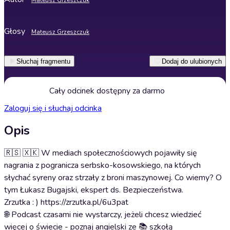
Mateusz Grzeszczuk
Głosy
Mateusz Grzeszczuk
Słuchaj fragmentu
Dodaj do ulubionych
Cały odcinek dostępny za darmo
Zaloguj się i słuchaj odcinka
Opis
🇷🇸 🇽🇰 W mediach społecznościowych pojawiły się
nagrania z pogranicza serbsko-kosowskiego, na których
słychać syreny oraz strzały z broni maszynowej. Co wiemy? O
tym Łukasz Bugajski, ekspert ds. Bezpieczeństwa.
Zrzutka : ) https://zrzutka.pl/6u3pat
🌐 Podcast czasami nie wystarczy, jeżeli chcesz wiedzieć
więcej o świecie - poznaj angielski ze 📚 szkołą