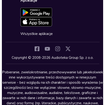
Dla dzieci
Aplikacje
Dołącz do newslettera
Aktywuj kartę
Formularz zgłaszania nielegalnych treści
Dla młodzieży
Blog
Oferta dla firm i bibliotek
Deklaracja dostępności
Erotyczne
Zapowiedzi
Fantastyka
Cykle audiobooków
Horror
Wszystkie aplikacje
Inne języki
Komedia
Kryminały
Copyright © 2008-2026 Audioteka Group Sp. z o.o.
Lektury szkolne
Literatura anglojęzyczna
Pobieranie, zwielokrotnianie, przechowywanie lub jakiekolwiek
inne wykorzystywanie treści dostępnych w niniejszym
Literatura faktu
serwisie - bez względu na ich charakter i sposób wyrażenia (w
szczególności lecz nie wyłącznie: słowne, słowno-muzyczne,
Literatura obyczajowa
muzyczne, audiowizualne, audialne, tekstowe, graficzne i
Literatura piękna obca
zawarte w nich dane i informacje, bazy danych i zawarte w nich
dane) oraz formę (np. literackie, publicystyczne, naukowe,
Literatura piękna polska