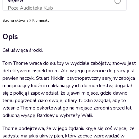
39,99 zł
Poza Audioteka Klub
Dodaj do koszyka
Strona główna
Kryminały
Opis
Cel uświęca środki.
Tom Thorne wraca do służby w wydziale zabójstw, znowu jest
detektywem inspektorem. Ale w jego powrocie do pracy jest
pewien haczyk. Stuart Nicklin, psychopatyczny seryjny zabójca
manipulujący ludźmi i nakłaniający ich do morderstw, dogadał
się z policją i zapowiedział, że ujawni miejsce, gdzie dawno
temu pogrzebał ciało swojej ofiary. Nicklin zażądał, aby to
właśnie Thorne eskortował go na miejsce zbrodni sprzed lat,
odludną wyspę Bardsey u wybrzeży Walii.
Thorne podejrzewa, że w jego żądaniu kryje się coś więcej, że
sadysta ma jakiś ukryty plan, który zechce wprowadzić w