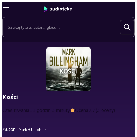
Kości
Czas trwania
11 godzin 3 minuty
Ocena
2.7
(3 oceny)
Autor
Mark Billingham