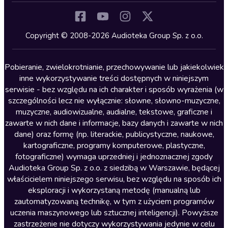
Komedia
Kryminały
Copyright © 2008-2026 Audioteka Group Sp. z o.o.
Lektury szkolne
Literatura anglojęzyczna
Pobieranie, zwielokrotnianie, przechowywanie lub jakiekolwiek
inne wykorzystywanie treści dostępnych w niniejszym
Literatura faktu
serwisie - bez względu na ich charakter i sposób wyrażenia (w
szczególności lecz nie wyłącznie: słowne, słowno-muzyczne,
Literatura obyczajowa
muzyczne, audiowizualne, audialne, tekstowe, graficzne i
Literatura piękna obca
zawarte w nich dane i informacje, bazy danych i zawarte w nich
dane) oraz formę (np. literackie, publicystyczne, naukowe,
Literatura piękna polska
kartograficzne, programy komputerowe, plastyczne,
Nagrania relaksacyjne
fotograficzne) wymaga uprzedniej i jednoznacznej zgody
Audioteka Group Sp. z o.o. z siedzibą w Warszawie, będącej
Nauka języków
właścicielem niniejszego serwisu, bez względu na sposób ich
Nauki humanistyczne
eksploracji i wykorzystaną metodę (manualną lub
zautomatyzowaną technikę, w tym z użyciem programów
Podcasty i audycje
uczenia maszynowego lub sztucznej inteligencji). Powyższe
Polityka
zastrzeżenie nie dotyczy wykorzystywania jedynie w celu