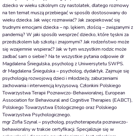
dziecko w wieku szkolnym czy nastolatek, dlatego rozmowy
na ten temat muszą przebiegać w sposób dostosowany do
wieku dziecka. Jak więc rozmawiać? Jak zaopiekować się
trudnymi emocjami dziecka – np. lękiem, złością – związanymi z
pandemią? W jaki sposób wesprzeć dziecko, które tęskni za
przedszkolem lub szkołą i znajomymi? Jak rodzeństwo może
się wzajemnie wspierać? Jak w tym wszystkim rodzic może
zadbać sam o siebie? Na te wszystkie pytania odpowie dr
Magdalena Śniegulska, psycholog z Uniwersytetu SWPS.
dr Magdalena Śniegulska – psycholog, dydaktyk. Zajmuje się
psychologią rozwojową dzieci i młodzieży, zaburzeniami
zachowania i interwencją kryzysową. Członkini Polskiego
Towarzystwa Terapii Poznawczo-Behawioralnej, European
Association for Behavioural and Cognitive Therapies (EABCT),
Polskiego Towarzystwa Etologicznego oraz Polskiego
Towarzystwa Psychologicznego.
mgr Zofia Szynal – psycholog, psychoterapeuta poznawczo-
behawioralny w trakcie certyfikacji. Specjalizuje się w