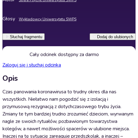
Strefa Psyche Uniwersytetu SWPS
Głosy
Wykładowcy Uniwersytetu SWPS
Słuchaj fragmentu
Dodaj do ulubionych
Cały odcinek dostępny za darmo
Zaloguj się i słuchaj odcinka
Opis
Czas panowania koronawirusa to trudny okres dla nas
wszystkich. Niełatwo nam pogodzić się z izolacją i
przymusową rezygnacją z dotychczasowego trybu życia.
Zmiany te tym bardziej trudno zrozumieć dzieciom, wyrwanym
nagle ze swoich rytuałów, pozbawionym towarzystwa
kolegów, a nawet możliwości spacerów w ulubione miejsca.
Inaczej na tę sytuację zareaguje przedszkolak, a inaczej –