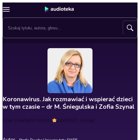
Koronawirus. Jak rozmawiać i wspierać dzieci
w tym czasie – dr M. Śniegulska i Zofia Szynal
Czas trwania
54 minuty
Ocena
5
(1 ocena)
Autor