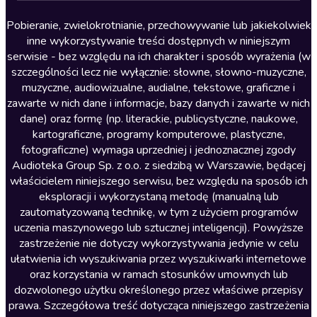
Lektury szkolne
Literatura anglojęzyczna
Pobieranie, zwielokrotnianie, przechowywanie lub jakiekolwiek
inne wykorzystywanie treści dostępnych w niniejszym
Literatura faktu
serwisie - bez względu na ich charakter i sposób wyrażenia (w
szczególności lecz nie wyłącznie: słowne, słowno-muzyczne,
Literatura obyczajowa
muzyczne, audiowizualne, audialne, tekstowe, graficzne i
Literatura piękna obca
zawarte w nich dane i informacje, bazy danych i zawarte w nich
dane) oraz formę (np. literackie, publicystyczne, naukowe,
Literatura piękna polska
kartograficzne, programy komputerowe, plastyczne,
Nagrania relaksacyjne
fotograficzne) wymaga uprzedniej i jednoznacznej zgody
Audioteka Group Sp. z o.o. z siedzibą w Warszawie, będącej
Nauka języków
właścicielem niniejszego serwisu, bez względu na sposób ich
Nauki humanistyczne
eksploracji i wykorzystaną metodę (manualną lub
zautomatyzowaną technikę, w tym z użyciem programów
Podcasty i audycje
uczenia maszynowego lub sztucznej inteligencji). Powyższe
Polityka
zastrzeżenie nie dotyczy wykorzystywania jedynie w celu
ułatwienia ich wyszukiwania przez wyszukiwarki internetowe
Prasa
oraz korzystania w ramach stosunków umownych lub
Religia
dozwolonego użytku określonego przez właściwe przepisy
prawa. Szczegółowa treść dotycząca niniejszego zastrzeżenia
Romans