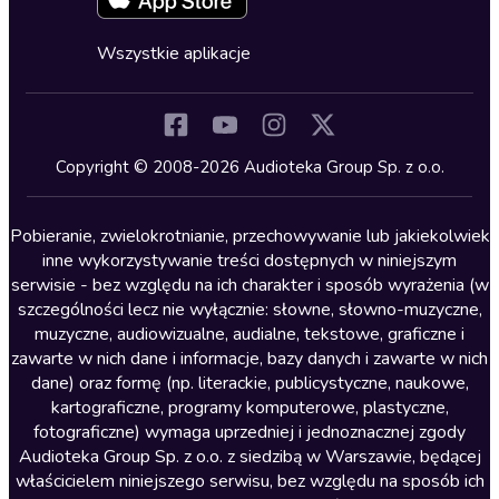
Fantastyka
Cykle audiobooków
Horror
Wszystkie aplikacje
Inne języki
Komedia
Kryminały
Copyright © 2008-2026 Audioteka Group Sp. z o.o.
Lektury szkolne
Literatura anglojęzyczna
Pobieranie, zwielokrotnianie, przechowywanie lub jakiekolwiek
inne wykorzystywanie treści dostępnych w niniejszym
Literatura faktu
serwisie - bez względu na ich charakter i sposób wyrażenia (w
szczególności lecz nie wyłącznie: słowne, słowno-muzyczne,
Literatura obyczajowa
muzyczne, audiowizualne, audialne, tekstowe, graficzne i
Literatura piękna obca
zawarte w nich dane i informacje, bazy danych i zawarte w nich
dane) oraz formę (np. literackie, publicystyczne, naukowe,
Literatura piękna polska
kartograficzne, programy komputerowe, plastyczne,
Nagrania relaksacyjne
fotograficzne) wymaga uprzedniej i jednoznacznej zgody
Audioteka Group Sp. z o.o. z siedzibą w Warszawie, będącej
Nauka języków
właścicielem niniejszego serwisu, bez względu na sposób ich