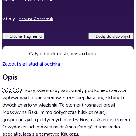
Mateusz Grzeszczuk
Głosy
Mateusz Grzeszczuk
Słuchaj fragmentu
Dodaj do ulubionych
Cały odcinek dostępny za darmo
Zaloguj się i słuchaj odcinka
Opis
🇦🇿 🇷🇺 Rosyjskie służby zatrzymały pod koniec czerwca
wpływowych biznesmenów z azerskiej diaspory, z których
dwóch zmarło w więzieniu. To element rosnącej presji
Moskwy na Baku, mimo dotychczas bliskich relacji
gospodarczych i politycznych między Rosją a Azerbejdżanem.
O wydarzeniach mówiła mi dr Anna Żamejć, dziennikarka
specjalizująca się tematyce Kaukazu.