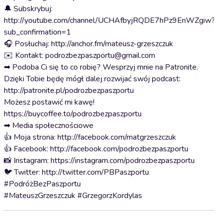
🔔 Subskrybuj:
http://youtube.com/channel/UCHAfbyjRQDE7hPz9EnWZgiw?
sub_confirmation=1
🎧 Posłuchaj: http://anchor.fm/mateusz-grzeszczuk
✉️ Kontakt: podrozbezpaszportu@gmail.com
➡ Podoba Ci się to co robię? Wesprzyj mnie na Patronite.
Dzięki Tobie będę mógł dalej rozwijać swój podcast:
http://patronite.pl/podrozbezpaszportu
Możesz postawić mi kawę!
https://buycoffee.to/podrozbezpaszportu
➡ Media społecznościowe
👍 Moja strona: http://facebook.com/matgrzeszczuk
👍 Facebook: http://facebook.com/podrozbezpaszportu
📸 Instagram: https://instagram.com/podrozbezpaszportu
🐦 Twitter: http://twitter.com/PBPaszportu
#PodróżBezPaszportu
#MateuszGrzeszczuk #GrzegorzKordylas