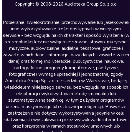
Kryminały
Copyright © 2008-2026 Audioteka Group Sp. z o.o.
Lektury szkolne
Literatura anglojęzyczna
Pobieranie, zwielokrotnianie, przechowywanie lub jakiekolwiek
inne wykorzystywanie treści dostępnych w niniejszym
Literatura faktu
serwisie - bez względu na ich charakter i sposób wyrażenia (w
szczególności lecz nie wyłącznie: słowne, słowno-muzyczne,
Literatura obyczajowa
muzyczne, audiowizualne, audialne, tekstowe, graficzne i
Literatura piękna obca
zawarte w nich dane i informacje, bazy danych i zawarte w nich
dane) oraz formę (np. literackie, publicystyczne, naukowe,
Literatura piękna polska
kartograficzne, programy komputerowe, plastyczne,
Nagrania relaksacyjne
fotograficzne) wymaga uprzedniej i jednoznacznej zgody
Audioteka Group Sp. z o.o. z siedzibą w Warszawie, będącej
Nauka języków
właścicielem niniejszego serwisu, bez względu na sposób ich
Nauki humanistyczne
eksploracji i wykorzystaną metodę (manualną lub
zautomatyzowaną technikę, w tym z użyciem programów
Podcasty i audycje
uczenia maszynowego lub sztucznej inteligencji). Powyższe
Polityka
zastrzeżenie nie dotyczy wykorzystywania jedynie w celu
ułatwienia ich wyszukiwania przez wyszukiwarki internetowe
Prasa
oraz korzystania w ramach stosunków umownych lub