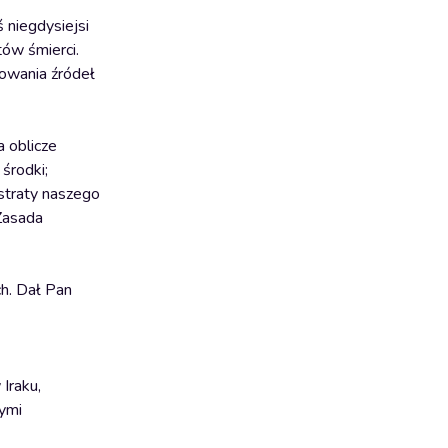
 niegdysiejsi
ów śmierci.
cowania źródeł
 oblicze
środki;
straty naszego
 Zasada
h. Dał Pan
Iraku,
nymi