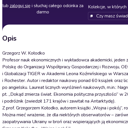
lub
zaloguj się
i słuchaj całego odcinka za
Kolekcje, w których 
darmo
Czy masz świa
Opis
Grzegorz W. Kołodko
Profesor nauk ekonomicznych i wykładowca akademicki, jeden z
Polskę do Organizacji Współpracy Gospodarczej i Rozwoju, OECD
i Globalizacji TIGER w Akademii Leona Koźmińskiego w Warsza
i Rochester. Autor i redaktor naukowy ponad 60 książek oraz 
po angielsku. Laureat licznych wyróżnień naukowych, m.in.: Na
pt. „Dokąd zmierza świat. Ekonomia polityczna przyszłości” w 
i podróżnik (zwiedził 171 krajów i zawitał na Antarktydę).
Z prof. Grzegorzem Kołodko, autorem książki „Wojna i pokój”, 
Można mieć wrażenie, że dla niektórych obserwatorów – zarówn
zaopatrywania Ukrainy w broń oraz wspierających ją ekonomiczni