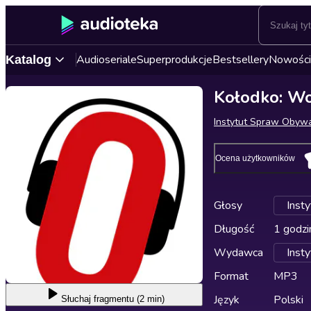
Audioseriale
Superprodukcje
Bestsellery
Nowości
Katalog
Kołodko: Woj
Instytut Spraw Obywa
Ocena użytkowników
Głosy
Inst
Długość
1 godzi
Wydawca
Inst
Format
MP3
Język
Polski
Słuchaj
fragmentu (2 min)