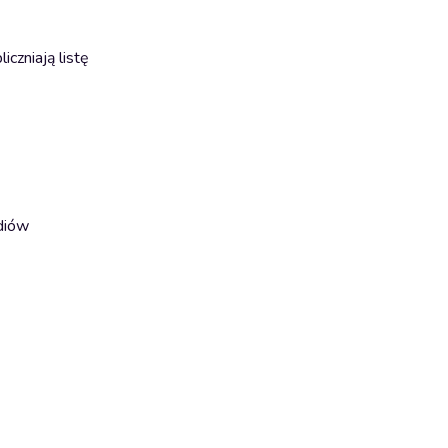
czniają listę
diów