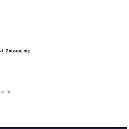
kt.
Zaloguj się
owane i