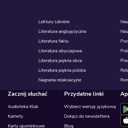
Lektury szkolne
Nau
Literatura anglojęzyczna
Nau
Literatura faktu
Pod
Literatura obyczajowa
Pol
Literatura piękna obca
Pra
Literatura piękna polska
Reli
Nagrania relaksacyjne
Ro
Zacznij słuchać
Przydatne linki
Ap
Audioteka Klub
Wybierz wersję językową
Karnety
Dołącz do newslettera
Karty upominkowe
Blog