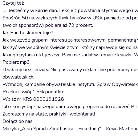
Czytaj też
→ Jesteśmy w karcie dań. Lekcje z powstania styczniowego i w
Spośród 50 największych think tanków w USA pieniądze od produc
swoich sponsorów) pobiera aż 79 procent.
Jak Pan to skomentuje?
Jak walczyć z grupami interesu zainteresowanymi permanentną
Jak żyć we wspólnym świecie z tymi, którzy naprawdę się od na
Jakiego pytania nikt jeszcze Panu nie zadał w temacie książki „W
Pobierz mp3
Działamy bez cenzury. Nie puszczamy reklam, nie pobieramy op
obywatelskich.
Wzmocnij kampanie obywatelskie Instytutu Spraw Obywatelsk
Przekaż swój 1,5% podatku:
Wpisz nr KRS 0000191928
lub skorzystaj z naszego darmowego programu do rozliczeń PIT
Zapraszamy na staże, praktyki i wolontariat!
Dołącz do nas!
Muzyka „Also Sprach Zarathustra – Einleitung” – Kevin MacLeo