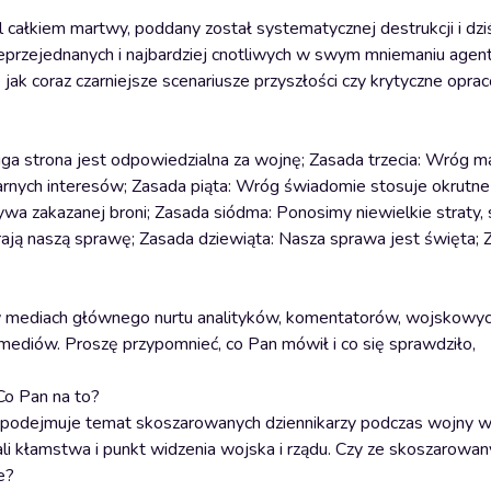
całkiem martwy, poddany został systematycznej destrukcji i dziś
ieprzejednanych i najbardziej cnotliwych w swym mniemaniu agent
 jak coraz czarniejsze scenariusze przyszłości czy krytyczne opra
ga strona jest odpowiedzialna za wojnę; Zasada trzecia: Wróg ma
larnych interesów; Zasada piąta: Wróg świadomie stosuje okrutne 
wa zakazanej broni; Zasada siódma: Ponosimy niewielkie straty, 
erają naszą sprawę; Zasada dziewiąta: Nasza sprawa jest święta;
 w mediach głównego nurtu analityków, komentatorów, wojskowyc
mediów. Proszę przypomnieć, co Pan mówił i co się sprawdziło,
 Co Pan na to?
” podejmuje temat skoszarowanych dziennikarzy podczas wojny w 
li kłamstwa i punkt widzenia wojska i rządu. Czy ze skoszarowa
e?