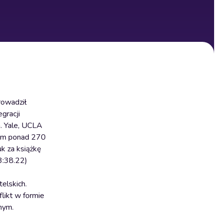
rowadził
gracji
. Yale, UCLA
 tym ponad 270
k za książkę
3:38.22)
elskich.
likt w formie
tnym.