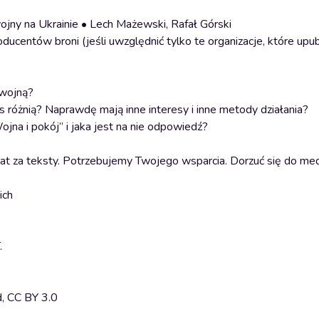
ojny na Ukrainie • Lech Mażewski, Rafał Górski
entów broni (jeśli uwzględnić tylko te organizacje, które upubli
 wojną?
s różnią? Naprawdę mają inne interesy i inne metody działania?
ojna i pokój” i jaka jest na nie odpowiedź?
łat za teksty. Potrzebujemy Twojego wsparcia. Dorzuć się do me
ich
.
d, CC BY 3.0