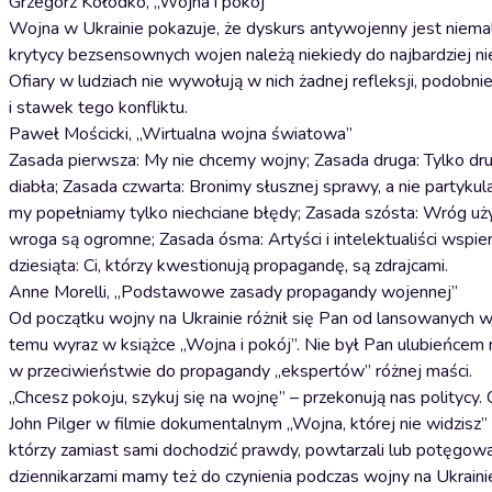
Grzegorz Kołodko, „Wojna i pokój”
Wojna w Ukrainie pokazuje, że dyskurs antywojenny jest niemal 
krytycy bezsensownych wojen należą niekiedy do najbardziej n
Ofiary w ludziach nie wywołują w nich żadnej refleksji, podobnie
i stawek tego konfliktu.
Paweł Mościcki, „Wirtualna wojna światowa”
Zasada pierwsza: My nie chcemy wojny; Zasada druga: Tylko dru
diabła; Zasada czwarta: Bronimy słusznej sprawy, a nie partyku
my popełniamy tylko niechciane błędy; Zasada szósta: Wróg uży
wroga są ogromne; Zasada ósma: Artyści i intelektualiści wspi
dziesiąta: Ci, którzy kwestionują propagandę, są zdrajcami.
Anne Morelli, „Podstawowe zasady propagandy wojennej”
Od początku wojny na Ukrainie różnił się Pan od lansowanych
temu wyraz w książce „Wojna i pokój”. Nie był Pan ulubieńcem 
w przeciwieństwie do propagandy „ekspertów” różnej maści.
„Chcesz pokoju, szykuj się na wojnę” – przekonują nas politycy.
John Pilger w filmie dokumentalnym „Wojna, której nie widzisz
którzy zamiast sami dochodzić prawdy, powtarzali lub potęgowa
dziennikarzami mamy też do czynienia podczas wojny na Ukraini