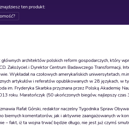
znajdziesz ten produkt
:
domość?
 głównych architektów polskich reform gospodarczych, który wp
. Założyciel i Dyrektor Centrum Badawczego Transformacji, Inte
wie. Wykładał na czołowych amerykańskich uniwersytetach, m.in
licznych artykułów i referatów opublikowanych w 28 językach, w
groda im. Fryderyka Skarbka przyznana przez Polską Akademię Nau
2013 roku. Maratończyk (50 ukończonych biegów, najlepszy czas 
rozmawia Rafał Górski, redaktor naczelny Tygodnika Spraw Obywat
o biernych komentatorów, jak i aktywnie zaangażowanych w konf
e – fakt, iż ta wojna trwać będzie długo, nie jest już czymś smu